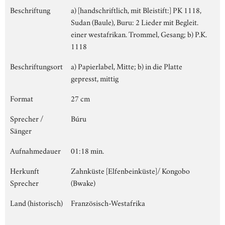
Beschriftung
a) [handschriftlich, mit Bleistift:] PK 1118,
Sudan (Baule), Buru: 2 Lieder mit Begleit.
einer westafrikan. Trommel, Gesang; b) P.K.
1118
Beschriftungsort
a) Papierlabel, Mitte; b) in die Platte
gepresst, mittig
Format
27 cm
Sprecher /
Búru
Sänger
Aufnahmedauer
01:18 min.
Herkunft
Zahnküste [Elfenbeinküste]/ Kongobo
Sprecher
(Bwake)
Land (historisch)
Französisch-Westafrika