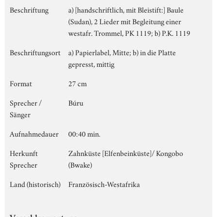
Beschriftung
a) [handschriftlich, mit Bleistift:] Baule
(Sudan), 2 Lieder mit Begleitung einer
westafr. Trommel, PK 1119; b) P.K. 1119
Beschriftungsort
a) Papierlabel, Mitte; b) in die Platte
gepresst, mittig
Format
27 cm
Sprecher /
Búru
Sänger
Aufnahmedauer
00:40 min.
Herkunft
Zahnküste [Elfenbeinküste]/ Kongobo
Sprecher
(Bwake)
Land (historisch)
Französisch-Westafrika