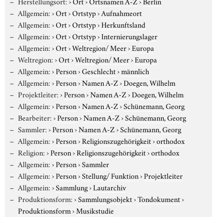
Herstellungsort:
›
Ort
›
Ortsnamen A-Z
›
Berlin
Allgemein:
›
Ort
›
Ortstyp
›
Aufnahmeort
Allgemein:
›
Ort
›
Ortstyp
›
Herkunftsland
Allgemein:
›
Ort
›
Ortstyp
›
Internierungslager
Allgemein:
›
Ort
›
Weltregion/ Meer
›
Europa
Weltregion:
›
Ort
›
Weltregion/ Meer
›
Europa
Allgemein:
›
Person
›
Geschlecht
›
männlich
Allgemein:
›
Person
›
Namen A-Z
›
Doegen, Wilhelm
Projektleiter:
›
Person
›
Namen A-Z
›
Doegen, Wilhelm
Allgemein:
›
Person
›
Namen A-Z
›
Schünemann, Georg
Bearbeiter:
›
Person
›
Namen A-Z
›
Schünemann, Georg
Sammler:
›
Person
›
Namen A-Z
›
Schünemann, Georg
Allgemein:
›
Person
›
Religionszugehörigkeit
›
orthodox
Religion:
›
Person
›
Religionszugehörigkeit
›
orthodox
Allgemein:
›
Person
›
Sammler
Allgemein:
›
Person
›
Stellung/ Funktion
›
Projektleiter
Allgemein:
›
Sammlung
›
Lautarchiv
Produktionsform:
›
Sammlungsobjekt
›
Tondokument
›
Produktionsform
›
Musikstudie