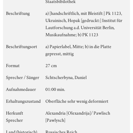
Staatsbibilothek
Beschriftung
a) [handschriftlich, mit Bleistift:] Pk 1123,
Ukrainisch, Hopak [gedruckt:] Institut für
Lautforschung a.d. Universität Berlin,
Musikaufnahme; b) PK 1123
Beschriftungsort
a) Papierlabel, Mitte; b) in die Platte
gepresst, mittig
Format
27 cm
Sprecher / Sänger
Schtscherbyna, Daniel
Aufnahmedauer
01:00 min.
Erhaltungszustand
Oberfläche sehr wenig deformiert
Herkunft
Alexandria [Olexandrija]/ Pawlisch
Sprecher
[Pawlysch]
Land (historisch)
Russisches Reich