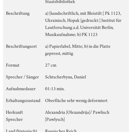
Staatsbibilothek
Beschriftung
a) [handschriftlich, mit Bleistift:] Pk 1123,
Ukrainisch, Hopak [gedruckt:] Institut für
Lautforschung a.d. Universität Berlin,
Musikaufnahme; b) PK 1123
Beschriftungsort
a) Papierlabel, Mitte; b) in die Platte
gepresst, mittig
Format
27 cm
Sprecher / Sänger
Schtscherbyna, Daniel
Aufnahmedauer
01:13 min.
Erhaltungszustand
Oberfläche sehr wenig deformiert
Herkunft
Alexandria [Olexandrija]/ Pawlisch
Sprecher
[Pawlysch]
Land (historisch)
Russisches Reich