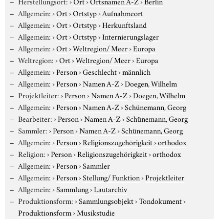
Herstellungsort:
›
Ort
›
Ortsnamen A-Z
›
Berlin
Allgemein:
›
Ort
›
Ortstyp
›
Aufnahmeort
Allgemein:
›
Ort
›
Ortstyp
›
Herkunftsland
Allgemein:
›
Ort
›
Ortstyp
›
Internierungslager
Allgemein:
›
Ort
›
Weltregion/ Meer
›
Europa
Weltregion:
›
Ort
›
Weltregion/ Meer
›
Europa
Allgemein:
›
Person
›
Geschlecht
›
männlich
Allgemein:
›
Person
›
Namen A-Z
›
Doegen, Wilhelm
Projektleiter:
›
Person
›
Namen A-Z
›
Doegen, Wilhelm
Allgemein:
›
Person
›
Namen A-Z
›
Schünemann, Georg
Bearbeiter:
›
Person
›
Namen A-Z
›
Schünemann, Georg
Sammler:
›
Person
›
Namen A-Z
›
Schünemann, Georg
Allgemein:
›
Person
›
Religionszugehörigkeit
›
orthodox
Religion:
›
Person
›
Religionszugehörigkeit
›
orthodox
Allgemein:
›
Person
›
Sammler
Allgemein:
›
Person
›
Stellung/ Funktion
›
Projektleiter
Allgemein:
›
Sammlung
›
Lautarchiv
Produktionsform:
›
Sammlungsobjekt
›
Tondokument
›
Produktionsform
›
Musikstudie