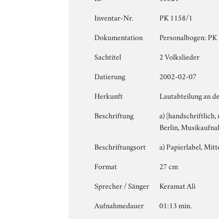
Inventar-Nr.
PK 1158/1
Dokumentation
Personalbogen: PK 1
Sachtitel
2 Volkslieder
Datierung
2002-02-07
Herkunft
Lautabteilung an de
Beschriftung
a) [handschriftlich,
Berlin, Musikaufna
Beschriftungsort
a) Papierlabel, Mitte
Format
27 cm
Sprecher / Sänger
Keramat Ali
Aufnahmedauer
01:13 min.