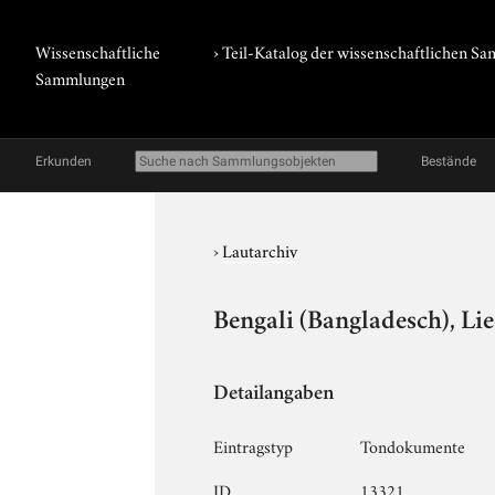
Wissenschaftliche
› Teil-Katalog der wissenschaftlichen 
Sammlungen
Erkunden
Bestände
›
Lautarchiv
Bengali (Bangladesch), Li
Detailangaben
Eintragstyp
Tondokumente
ID
13321