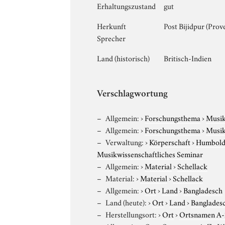
Erhaltungszustand
gut
Herkunft
Post Bijidpur (Pro
Sprecher
Land (historisch)
Britisch-Indien
Verschlagwortung
Allgemein:
›
Forschungsthema
›
Musi
Allgemein:
›
Forschungsthema
›
Musi
Verwaltung:
›
Körperschaft
›
Humboldt
Musikwissenschaftliches Seminar
Allgemein:
›
Material
›
Schellack
Material:
›
Material
›
Schellack
Allgemein:
›
Ort
›
Land
›
Bangladesch
Land (heute):
›
Ort
›
Land
›
Banglades
Herstellungsort:
›
Ort
›
Ortsnamen A