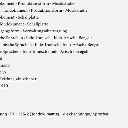
okument
›
Produktionsform
›
Musikstudie
›
Tondokument
›
Produktionsform
›
Musikstudie
okument
›
Schallplatte
Tondokument
›
Schallplatte
gangsform
›
Verwaltungsübertragung
che Sprachen
›
Indo-Iranisch
›
Indo-Arisch
›
Bengali
anische Sprachen
›
Indo-Iranisch
›
Indo-Arisch
›
Bengali
e Sprachen
›
Indo-Iranisch
›
Indo-Arisch
›
Bengali
al
mono
ono
Trichter, akustischer
1910
hlung - PK 1155/2 (Tondokumente)
gleicher Sänger/ Sprecher