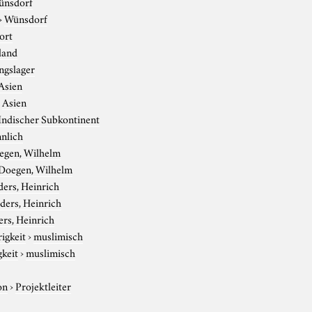
ünsdorf
›
Wünsdorf
ort
land
ngslager
Asien
›
Asien
Indischer Subkontinent
nlich
egen, Wilhelm
Doegen, Wilhelm
ers, Heinrich
ders, Heinrich
rs, Heinrich
igkeit
›
muslimisch
gkeit
›
muslimisch
on
›
Projektleiter