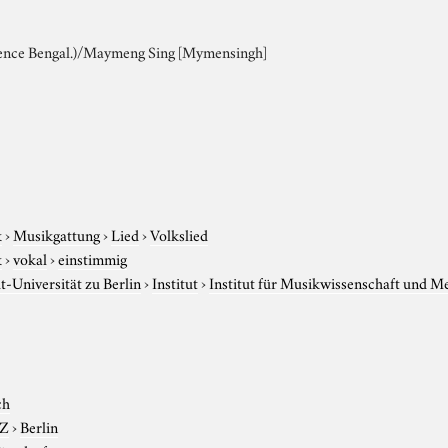
vence Bengal.)/Maymeng Sing [Mymensingh]
k
›
Musikgattung
›
Lied
›
Volkslied
k
›
vokal
›
einstimmig
-Universität zu Berlin
›
Institut
›
Institut für Musikwissenschaft und M
ch
-Z
›
Berlin