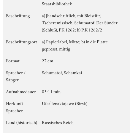
Staatsbibliothek
Beschriftung
a) [handschriftlich, mit Bleistift:]
Tscheremissisch, Schumatof, Der Sünder
(Schluß), PK 1262; b) P.K 1262/2
Beschriftungsort
a) Papierlabel, Mitte; b) in die Platte
gepresst, mittig
Format
27 cm
Sprecher /
Schumatof, Schamkai
Sänger
Aufnahmedauer
03:11 min.
Herkunft
Ufa/ Jenaktajewo (Birsk)
Sprecher
Land (historisch)
Russisches Reich