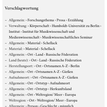
Verschlagwortung
Allgemein:
›
Forschungsthema
›
Prosa
›
Erzählung
Verwaltung:
›
Körperschaft
›
Humboldt-Universität zu Berlin
›
Institut
›
Institut für Musikwissenschaft und
Medienwissenschaft
›
Musikwissenschaftliches Seminar
Allgemein:
›
Material
›
Schellack
Material:
›
Material
›
Schellack
Allgemein:
›
Ort
›
Land
›
Russische Föderation
Land (heute):
›
Ort
›
Land
›
Russische Föderation
Herstellungsort:
›
Ort
›
Ortsnamen A-Z
›
Berlin
Allgemein:
›
Ort
›
Ortsnamen A-Z
›
Gießen
Aufnahmeort:
›
Ort
›
Ortsnamen A-Z
›
Gießen
Allgemein:
›
Ort
›
Ortstyp
›
Aufnahmeort
Allgemein:
›
Ort
›
Ortstyp
›
Herkunftsland
Allgemein:
›
Ort
›
Weltregion/ Meer
›
Europa
Weltregion:
›
Ort
›
Weltregion/ Meer
›
Europa
Allgemein:
›
Person
›
Geschlecht
›
männlich