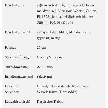
Beschriftung
a) [handschriftlich, mit Bleistift:] Erza-
mordwinisch, Virjasow: Wörter, Zahlen,
Pk 1378, [handschriftlich, mit blauem
Stift:] 1-100; b) PK 1378
Beschriftungsort
a) Papierlabel, Mitte; b) in die Platte
gepresst, mittig
Format
27 cm
Sprecher / Sänger
Georgij Virjásow
Aufnahmedauer
00:26 min.
Erhaltungszustand
relativ gut
Herkunft
Chwalynsk (Saratow)/ Teljatnikow
Sprecher
Vazvelä (Suxoj Tjeresohka)
Land (historisch)
Russisches Reich