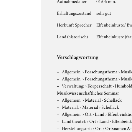
Aufnahmedauer
01:06 min.
Erhaltungszustand
sehr gut
Herkunft Sprecher
Elfenbeinküste/ Bw
Land (historisch)
Elfenbeinküste (fr
Verschlagwortung
Allgemein:
›
Forschungsthema
›
Musi
Allgemein:
›
Forschungsthema
›
Musi
Verwaltung:
›
Körperschaft
›
Humboldt
Musikwissenschaftliches Seminar
Allgemein:
›
Material
›
Schellack
Material:
›
Material
›
Schellack
Allgemein:
›
Ort
›
Land
›
Elfenbeinküs
Land (heute):
›
Ort
›
Land
›
Elfenbeink
Herstellungsort:
›
Ort
›
Ortsnamen A