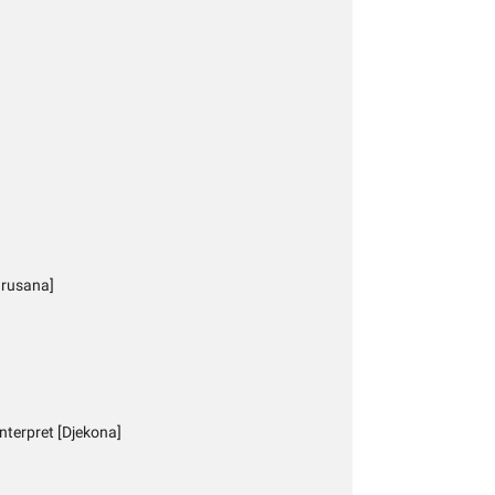
[Brusana]
nterpret [Djekona]