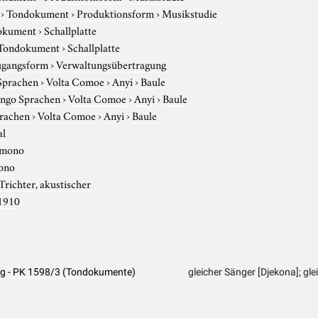
›
Tondokument
›
Produktionsform
›
Musikstudie
okument
›
Schallplatte
Tondokument
›
Schallplatte
gangsform
›
Verwaltungsübertragung
Sprachen
›
Volta Comoe
›
Anyi
›
Baule
ngo Sprachen
›
Volta Comoe
›
Anyi
›
Baule
rachen
›
Volta Comoe
›
Anyi
›
Baule
al
mono
ono
Trichter, akustischer
1910
ang - PK 1598/3 (Tondokumente)
gleicher Sänger [Djekona]; gle