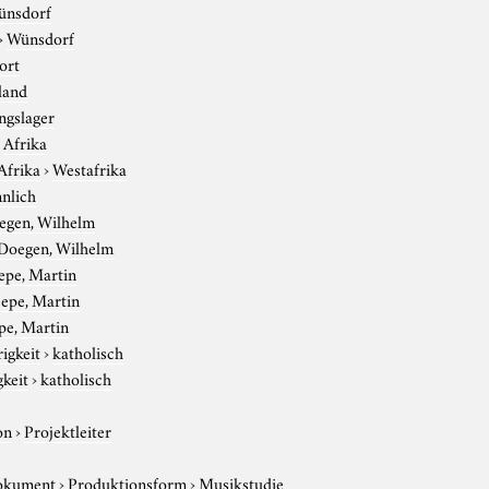
ünsdorf
›
Wünsdorf
ort
land
ngslager
›
Afrika
Afrika
›
Westafrika
nlich
egen, Wilhelm
Doegen, Wilhelm
epe, Martin
epe, Martin
pe, Martin
igkeit
›
katholisch
gkeit
›
katholisch
on
›
Projektleiter
okument
›
Produktionsform
›
Musikstudie