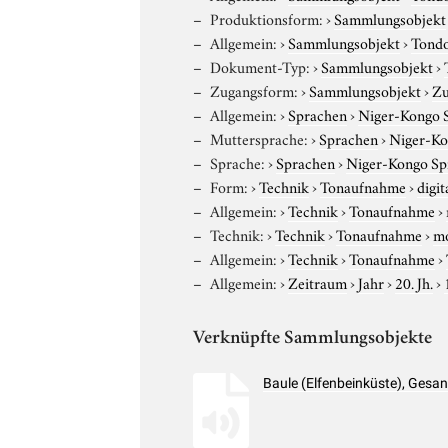
Produktionsform:
›
Sammlungsobjekt
Allgemein:
›
Sammlungsobjekt
›
Tond
Dokument-Typ:
›
Sammlungsobjekt
›
Zugangsform:
›
Sammlungsobjekt
›
Zu
Allgemein:
›
Sprachen
›
Niger-Kongo 
Muttersprache:
›
Sprachen
›
Niger-Ko
Sprache:
›
Sprachen
›
Niger-Kongo Sp
Form:
›
Technik
›
Tonaufnahme
›
digit
Allgemein:
›
Technik
›
Tonaufnahme
›
Technik:
›
Technik
›
Tonaufnahme
›
m
Allgemein:
›
Technik
›
Tonaufnahme
›
Allgemein:
›
Zeitraum
›
Jahr
›
20. Jh.
›
Verknüpfte Sammlungsobjekte
Baule (Elfenbeinküste), Ges