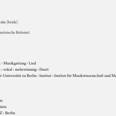
ake [beide]
anzösische Kolonie)
k
›
Musikgattung
›
Lied
k
›
vokal
›
mehrstimmig
›
Duett
-Universität zu Berlin
›
Institut
›
Institut für Musikwissenschaft und M
te
üste
-Z
›
Berlin