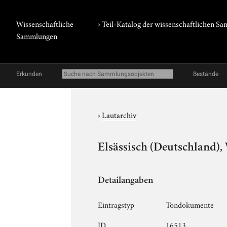
Wissenschaftliche
› Teil-Katalog der wissenschaftlichen 
Sammlungen
Erkunden
Bestände
›
Lautarchiv
Elsässisch (Deutschland),
Detailangaben
Eintragstyp
Tondokumente
ID
16513