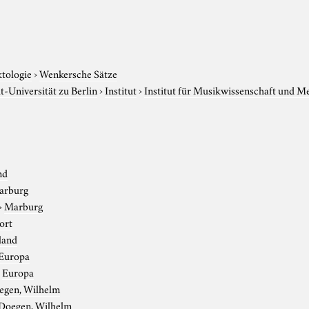
ktologie
›
Wenkersche Sätze
-Universität zu Berlin
›
Institut
›
Institut für Musikwissenschaft und M
nd
arburg
›
Marburg
ort
land
Europa
›
Europa
egen, Wilhelm
Doegen, Wilhelm