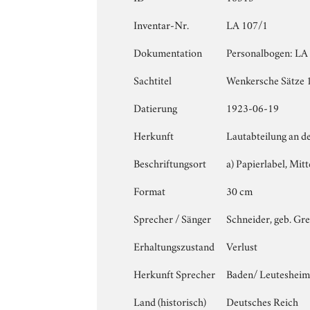
Inventar-Nr.
LA 107/1
Dokumentation
Personalbogen: LA 1
Sachtitel
Wenkersche Sätze 
Datierung
1923-06-19
Herkunft
Lautabteilung an d
Beschriftungsort
a) Papierlabel, Mitte
Format
30 cm
Sprecher / Sänger
Schneider, geb. Gre
Erhaltungszustand
Verlust
Herkunft Sprecher
Baden/ Leuteshei
Land (historisch)
Deutsches Reich