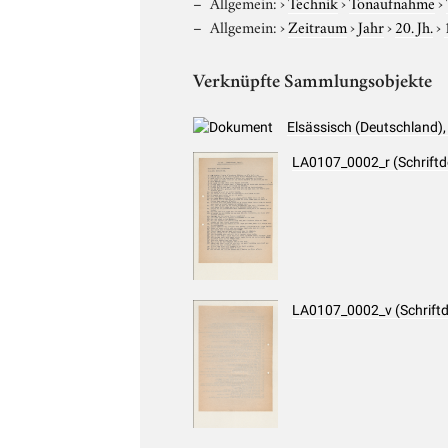
Allgemein:
›
Technik
›
Tonaufnahme
›
Allgemein:
›
Zeitraum
›
Jahr
›
20. Jh.
›
Verknüpfte Sammlungsobjekte
Elsässisch (Deutschland)
LA0107_0002_r (Schrift
LA0107_0002_v (Schrift