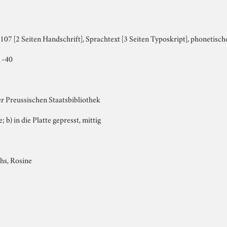
07 [2 Seiten Handschrift], Sprachtext [3 Seiten Typoskript], phonetische
1-40
er Preussischen Staatsbibliothek
; b) in die Platte gepresst, mittig
hs, Rosine
m