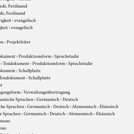
ede, Ferdinand
de, Ferdinand
igkeit
›
evangelisch
gkeit
›
evangelisch
on
›
Projektleiter
okument
›
Produktionsform
›
Sprachstudie
›
Tondokument
›
Produktionsform
›
Sprachstudie
okument
›
Schallplatte
Tondokument
›
Schallplatte
st
gangsform
›
Verwaltungsübertragung
anische Sprachen
›
Germanisch
›
Deutsch
che Sprachen
›
Germanisch
›
Deutsch
›
Alemannisch
›
Elsässisch
e Sprachen
›
Germanisch
›
Deutsch
›
Alemannisch
›
Elsässisch
mono
ono