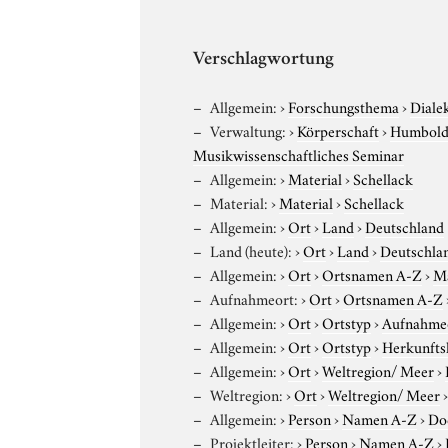
Verschlagwortung
Allgemein:
›
Forschungsthema
›
Diale
Verwaltung:
›
Körperschaft
›
Humboldt
Musikwissenschaftliches Seminar
Allgemein:
›
Material
›
Schellack
Material:
›
Material
›
Schellack
Allgemein:
›
Ort
›
Land
›
Deutschland
Land (heute):
›
Ort
›
Land
›
Deutschla
Allgemein:
›
Ort
›
Ortsnamen A-Z
›
M
Aufnahmeort:
›
Ort
›
Ortsnamen A-Z
Allgemein:
›
Ort
›
Ortstyp
›
Aufnahme
Allgemein:
›
Ort
›
Ortstyp
›
Herkunfts
Allgemein:
›
Ort
›
Weltregion/ Meer
›
Weltregion:
›
Ort
›
Weltregion/ Meer
Allgemein:
›
Person
›
Namen A-Z
›
Do
Projektleiter:
›
Person
›
Namen A-Z
›