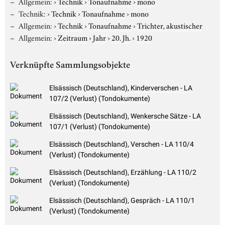
Allgemein:
›
Technik
›
Tonaufnahme
›
mono
Technik:
›
Technik
›
Tonaufnahme
›
mono
Allgemein:
›
Technik
›
Tonaufnahme
›
Trichter, akustischer
Allgemein:
›
Zeitraum
›
Jahr
›
20. Jh.
›
1920
Verknüpfte Sammlungsobjekte
Elsässisch (Deutschland), Kinderverschen - LA
107/2 (Verlust) (Tondokumente)
Elsässisch (Deutschland), Wenkersche Sätze - LA
107/1 (Verlust) (Tondokumente)
Elsässisch (Deutschland), Verschen - LA 110/4
(Verlust) (Tondokumente)
Elsässisch (Deutschland), Erzählung - LA 110/2
(Verlust) (Tondokumente)
Elsässisch (Deutschland), Gespräch - LA 110/1
(Verlust) (Tondokumente)