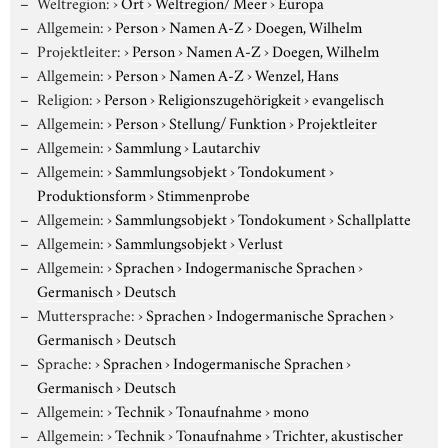
Weltregion:
›
Ort
›
Weltregion/ Meer
›
Europa
Allgemein:
›
Person
›
Namen A-Z
›
Doegen, Wilhelm
Projektleiter:
›
Person
›
Namen A-Z
›
Doegen, Wilhelm
Allgemein:
›
Person
›
Namen A-Z
›
Wenzel, Hans
Religion:
›
Person
›
Religionszugehörigkeit
›
evangelisch
Allgemein:
›
Person
›
Stellung/ Funktion
›
Projektleiter
Allgemein:
›
Sammlung
›
Lautarchiv
Allgemein:
›
Sammlungsobjekt
›
Tondokument
›
Produktionsform
›
Stimmenprobe
Allgemein:
›
Sammlungsobjekt
›
Tondokument
›
Schallplatte
Allgemein:
›
Sammlungsobjekt
›
Verlust
Allgemein:
›
Sprachen
›
Indogermanische Sprachen
›
Germanisch
›
Deutsch
Muttersprache:
›
Sprachen
›
Indogermanische Sprachen
›
Germanisch
›
Deutsch
Sprache:
›
Sprachen
›
Indogermanische Sprachen
›
Germanisch
›
Deutsch
Allgemein:
›
Technik
›
Tonaufnahme
›
mono
Allgemein:
›
Technik
›
Tonaufnahme
›
Trichter, akustischer