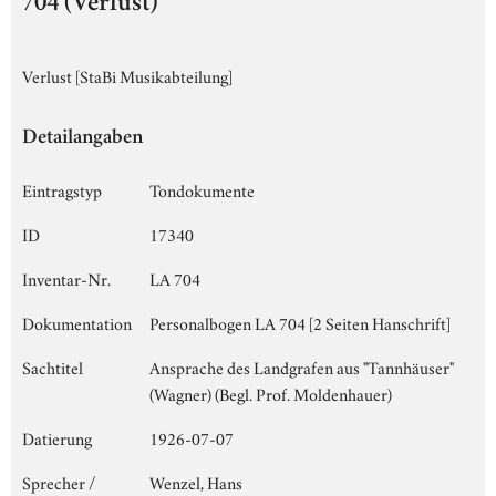
704 (Verlust)
Verlust [StaBi Musikabteilung]
Detailangaben
Eintragstyp
Tondokumente
ID
17340
Inventar-Nr.
LA 704
Dokumentation
Personalbogen LA 704 [2 Seiten Hanschrift]
Sachtitel
Ansprache des Landgrafen aus "Tannhäuser"
(Wagner) (Begl. Prof. Moldenhauer)
Datierung
1926-07-07
Sprecher /
Wenzel, Hans