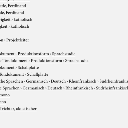
ede, Ferdinand
de, Ferdinand
igkeit
›
katholisch
gkeit
›
katholisch
on
›
Projektleiter
okument
›
Produktionsform
›
Sprachstudie
›
Tondokument
›
Produktionsform
›
Sprachstudie
okument
›
Schallplatte
Tondokument
›
Schallplatte
che Sprachen
›
Germanisch
›
Deutsch
›
Rheinfränkisch
›
Südrheinfränkis
e Sprachen
›
Germanisch
›
Deutsch
›
Rheinfränkisch
›
Südrheinfränkisc
mono
ono
Trichter, akustischer