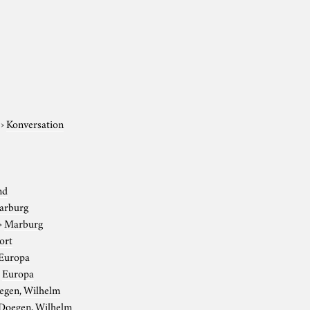
›
Konversation
nd
arburg
›
Marburg
ort
Europa
›
Europa
egen, Wilhelm
Doegen, Wilhelm