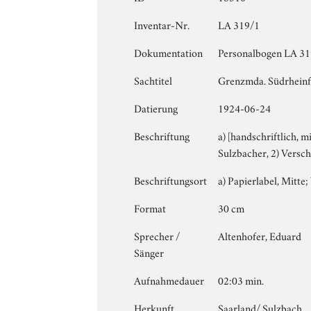
Inventar-Nr.
LA 319/1
Dokumentation
Personalbogen LA 319
Sachtitel
Grenzmda. Südrheinfr
Datierung
1924-06-24
Beschriftung
a) [handschriftlich, m
Sulzbacher, 2) Versch
Beschriftungsort
a) Papierlabel, Mitte; 
Format
30 cm
Sprecher /
Altenhofer, Eduard
Sänger
Aufnahmedauer
02:03 min.
Herkunft
Saarland/ Sulzbach