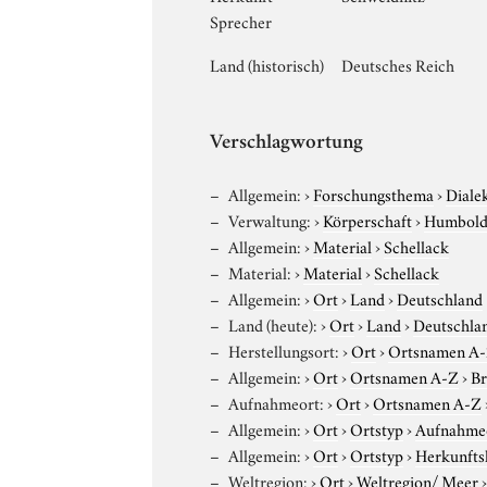
Sprecher
Land (historisch)
Deutsches Reich
Verschlagwortung
Allgemein:
›
Forschungsthema
›
Diale
Verwaltung:
›
Körperschaft
›
Humboldt
Allgemein:
›
Material
›
Schellack
Material:
›
Material
›
Schellack
Allgemein:
›
Ort
›
Land
›
Deutschland
Land (heute):
›
Ort
›
Land
›
Deutschla
Herstellungsort:
›
Ort
›
Ortsnamen A
Allgemein:
›
Ort
›
Ortsnamen A-Z
›
Br
Aufnahmeort:
›
Ort
›
Ortsnamen A-Z
Allgemein:
›
Ort
›
Ortstyp
›
Aufnahme
Allgemein:
›
Ort
›
Ortstyp
›
Herkunfts
Weltregion:
›
Ort
›
Weltregion/ Meer