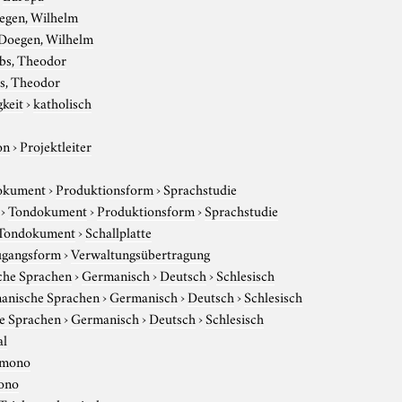
egen, Wilhelm
Doegen, Wilhelm
ebs, Theodor
s, Theodor
gkeit
›
katholisch
on
›
Projektleiter
okument
›
Produktionsform
›
Sprachstudie
›
Tondokument
›
Produktionsform
›
Sprachstudie
Tondokument
›
Schallplatte
gangsform
›
Verwaltungsübertragung
che Sprachen
›
Germanisch
›
Deutsch
›
Schlesisch
anische Sprachen
›
Germanisch
›
Deutsch
›
Schlesisch
e Sprachen
›
Germanisch
›
Deutsch
›
Schlesisch
al
mono
ono