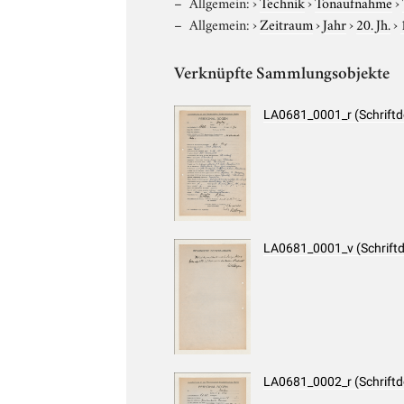
Allgemein:
›
Technik
›
Tonaufnahme
›
Allgemein:
›
Zeitraum
›
Jahr
›
20. Jh.
›
Verknüpfte Sammlungsobjekte
LA0681_0001_r (Schrift
LA0681_0001_v (Schrift
LA0681_0002_r (Schrift