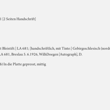
 [2 Seiten Handschrift]
e
it Bleistift:] LA 681; [handschriftlich, mit Tinte:] Gebirgsschlesisch (no
 L.A 681, Breslau 5. 6.1926, WilhDoegen [Autograph], D.
b) In die Platte gepresst, mittig