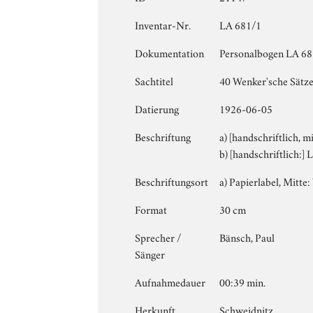
Inventar-Nr.
LA 681/1
Dokumentation
Personalbogen LA 681
Sachtitel
40 Wenker'sche Sätz
Datierung
1926-06-05
Beschriftung
a) [handschriftlich, m
b) [handschriftlich:]
Beschriftungsort
a) Papierlabel, Mitte: 
Format
30 cm
Sprecher /
Bänsch, Paul
Sänger
Aufnahmedauer
00:39 min.
Herkunft
Schweidnitz