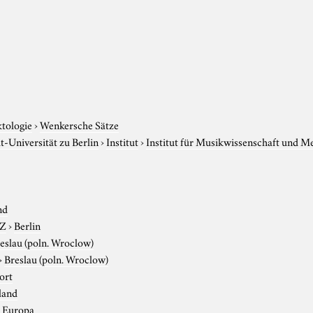
ktologie
›
Wenkersche Sätze
-Universität zu Berlin
›
Institut
›
Institut für Musikwissenschaft und M
nd
-Z
›
Berlin
eslau (poln. Wroclow)
›
Breslau (poln. Wroclow)
ort
land
›
Europa