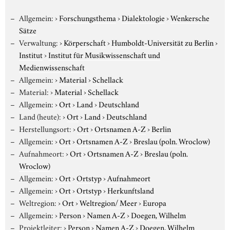
Allgemein:
›
Forschungsthema
›
Dialektologie
›
Wenkersche
Sätze
Verwaltung:
›
Körperschaft
›
Humboldt-Universität zu Berlin
›
Institut
›
Institut für Musikwissenschaft und
Medienwissenschaft
Allgemein:
›
Material
›
Schellack
Material:
›
Material
›
Schellack
Allgemein:
›
Ort
›
Land
›
Deutschland
Land (heute):
›
Ort
›
Land
›
Deutschland
Herstellungsort:
›
Ort
›
Ortsnamen A-Z
›
Berlin
Allgemein:
›
Ort
›
Ortsnamen A-Z
›
Breslau (poln. Wroclow)
Aufnahmeort:
›
Ort
›
Ortsnamen A-Z
›
Breslau (poln.
Wroclow)
Allgemein:
›
Ort
›
Ortstyp
›
Aufnahmeort
Allgemein:
›
Ort
›
Ortstyp
›
Herkunftsland
Weltregion:
›
Ort
›
Weltregion/ Meer
›
Europa
Allgemein:
›
Person
›
Namen A-Z
›
Doegen, Wilhelm
Projektleiter:
›
Person
›
Namen A-Z
›
Doegen, Wilhelm