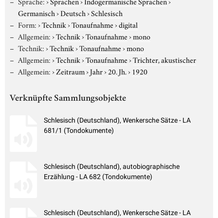
Sprache:
›
Sprachen
›
Indogermanische Sprachen
›
Germanisch
›
Deutsch
›
Schlesisch
Form:
›
Technik
›
Tonaufnahme
›
digital
Allgemein:
›
Technik
›
Tonaufnahme
›
mono
Technik:
›
Technik
›
Tonaufnahme
›
mono
Allgemein:
›
Technik
›
Tonaufnahme
›
Trichter, akustischer
Allgemein:
›
Zeitraum
›
Jahr
›
20. Jh.
›
1920
Verknüpfte Sammlungsobjekte
Schlesisch (Deutschland), Wenkersche Sätze - LA
681/1 (Tondokumente)
Schlesisch (Deutschland), autobiographische
Erzählung - LA 682 (Tondokumente)
Schlesisch (Deutschland), Wenkersche Sätze - LA