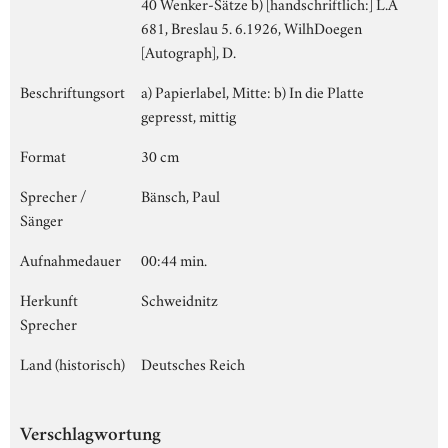
40 Wenker-Sätze b) [handschriftlich:] L.A
681, Breslau 5. 6.1926, WilhDoegen
[Autograph], D.
Beschriftungsort
a) Papierlabel, Mitte: b) In die Platte
gepresst, mittig
Format
30 cm
Sprecher /
Bänsch, Paul
Sänger
Aufnahmedauer
00:44 min.
Herkunft
Schweidnitz
Sprecher
Land (historisch)
Deutsches Reich
Verschlagwortung