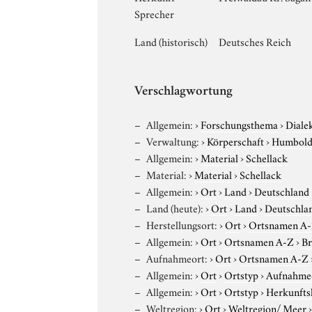
Sprecher
Land (historisch)
Deutsches Reich
Verschlagwortung
Allgemein:
›
Forschungsthema
›
Diale
Verwaltung:
›
Körperschaft
›
Humboldt
Allgemein:
›
Material
›
Schellack
Material:
›
Material
›
Schellack
Allgemein:
›
Ort
›
Land
›
Deutschland
Land (heute):
›
Ort
›
Land
›
Deutschla
Herstellungsort:
›
Ort
›
Ortsnamen A
Allgemein:
›
Ort
›
Ortsnamen A-Z
›
Br
Aufnahmeort:
›
Ort
›
Ortsnamen A-Z
Allgemein:
›
Ort
›
Ortstyp
›
Aufnahme
Allgemein:
›
Ort
›
Ortstyp
›
Herkunfts
Weltregion:
›
Ort
›
Weltregion/ Meer