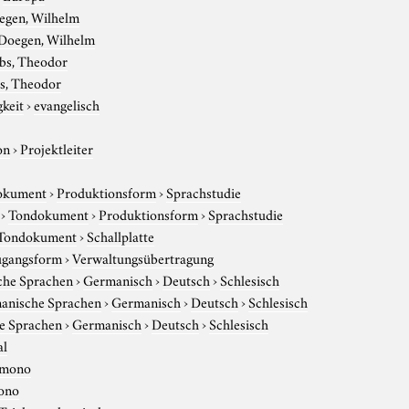
egen, Wilhelm
Doegen, Wilhelm
ebs, Theodor
s, Theodor
gkeit
›
evangelisch
on
›
Projektleiter
okument
›
Produktionsform
›
Sprachstudie
›
Tondokument
›
Produktionsform
›
Sprachstudie
Tondokument
›
Schallplatte
gangsform
›
Verwaltungsübertragung
che Sprachen
›
Germanisch
›
Deutsch
›
Schlesisch
anische Sprachen
›
Germanisch
›
Deutsch
›
Schlesisch
e Sprachen
›
Germanisch
›
Deutsch
›
Schlesisch
al
mono
ono