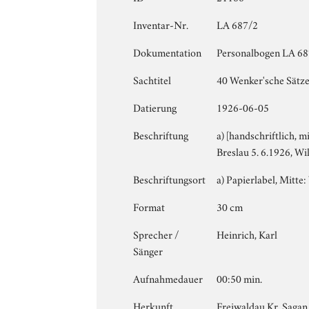
Inventar-Nr.
LA 687/2
Dokumentation
Personalbogen LA 687
Sachtitel
40 Wenker'sche Sätz
Datierung
1926-06-05
Beschriftung
a) [handschriftlich, m
Breslau 5. 6.1926, W
Beschriftungsort
a) Papierlabel, Mitte: 
Format
30 cm
Sprecher /
Heinrich, Karl
Sänger
Aufnahmedauer
00:50 min.
Herkunft
Freiwaldau Kr. Sagan