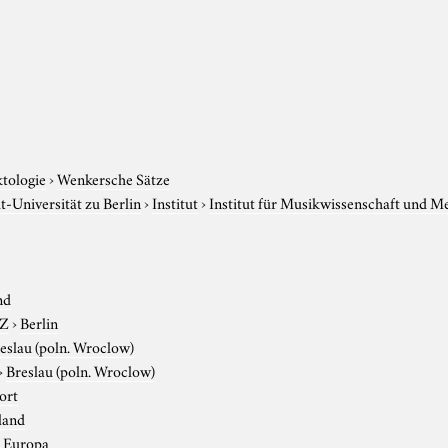
ktologie
›
Wenkersche Sätze
-Universität zu Berlin
›
Institut
›
Institut für Musikwissenschaft und M
nd
-Z
›
Berlin
eslau (poln. Wroclow)
›
Breslau (poln. Wroclow)
ort
land
›
Europa