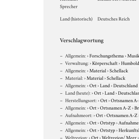
Sprecher
Land (historisch)
Deutsches Reich
Verschlagwortung
Allgemein:
›
Forschungsthema
›
Musi
Verwaltung:
›
Körperschaft
›
Humboldt
Allgemein:
›
Material
›
Schellack
Material:
›
Material
›
Schellack
Allgemein:
›
Ort
›
Land
›
Deutschland
Land (heute):
›
Ort
›
Land
›
Deutschla
Herstellungsort:
›
Ort
›
Ortsnamen A
Allgemein:
›
Ort
›
Ortsnamen A-Z
›
Br
Aufnahmeort:
›
Ort
›
Ortsnamen A-Z
Allgemein:
›
Ort
›
Ortstyp
›
Aufnahme
Allgemein:
›
Ort
›
Ortstyp
›
Herkunfts
Weltregion:
›
Ort
›
Weltregion/ Meer