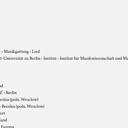
k
›
Musikgattung
›
Lied
-Universität zu Berlin
›
Institut
›
Institut für Musikwissenschaft und M
nd
-Z
›
Berlin
eslau (poln. Wroclow)
›
Breslau (poln. Wroclow)
ort
land
›
Europa