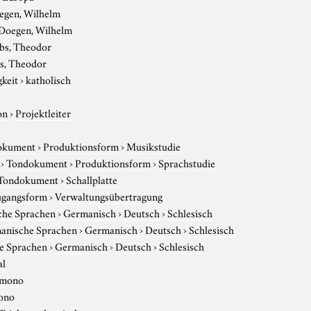
egen, Wilhelm
Doegen, Wilhelm
ebs, Theodor
s, Theodor
gkeit
›
katholisch
on
›
Projektleiter
okument
›
Produktionsform
›
Musikstudie
›
Tondokument
›
Produktionsform
›
Sprachstudie
Tondokument
›
Schallplatte
gangsform
›
Verwaltungsübertragung
che Sprachen
›
Germanisch
›
Deutsch
›
Schlesisch
anische Sprachen
›
Germanisch
›
Deutsch
›
Schlesisch
e Sprachen
›
Germanisch
›
Deutsch
›
Schlesisch
al
mono
ono