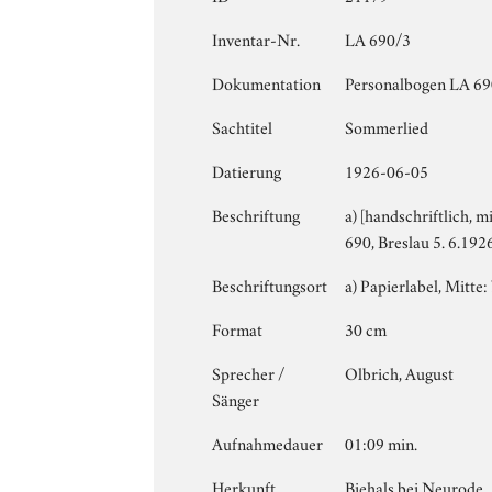
Inventar-Nr.
LA 690/3
Dokumentation
Personalbogen LA 690
Sachtitel
Sommerlied
Datierung
1926-06-05
Beschriftung
a) [handschriftlich, m
690, Breslau 5. 6.19
Beschriftungsort
a) Papierlabel, Mitte: 
Format
30 cm
Sprecher /
Olbrich, August
Sänger
Aufnahmedauer
01:09 min.
Herkunft
Biehals bei Neurode