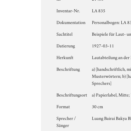
Inventar-Nr.
LA 835
Dokumentation
Personalbogen: LA 83
Sachtitel
Beispiele für Laut- u
Datierung
1927-03-11
Herkunft
Lautabteilung an der
Beschriftung
a) [handschriftlich, m
Musterwörtern; b) [ha
Sprechers]
Beschriftungsort
a) Papierlabel, Mitte; 
Format
30 cm
Sprecher /
Luang Bairai Bakya B
Sänger