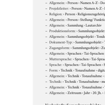
Allgemein:
›
Person
›
Namen A-Z
›
Do
Projektleiter:
›
Person
›
Namen A-Z
›
Religion:
›
Person
›
Religionszugehöri
Allgemein:
›
Person
›
Stellung/ Funkti
Allgemein:
›
Sammlung
›
Lautarchiv
Produktionsform:
›
Sammlungsobjekt
Allgemein:
›
Sammlungsobjekt
›
Tond
Dokument-Typ:
›
Sammlungsobjekt
›
Zugangsform:
›
Sammlungsobjekt
›
Zu
Allgemein:
›
Sprachen
›
Tai-Sprachen
Muttersprache:
›
Sprachen
›
Tai-Spra
Sprache:
›
Sprachen
›
Tai-Sprachen
›
Form:
›
Technik
›
Tonaufnahme
›
digit
Allgemein:
›
Technik
›
Tonaufnahme
›
Technik:
›
Technik
›
Tonaufnahme
›
m
Allgemein:
›
Technik
›
Tonaufnahme
›
Allgemein:
›
Zeitraum
›
Jahr
›
20. Jh.
›