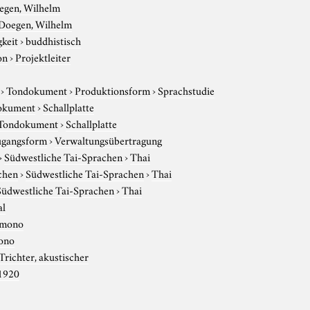
egen, Wilhelm
Doegen, Wilhelm
gkeit
›
buddhistisch
on
›
Projektleiter
›
Tondokument
›
Produktionsform
›
Sprachstudie
okument
›
Schallplatte
Tondokument
›
Schallplatte
gangsform
›
Verwaltungsübertragung
›
Südwestliche Tai-Sprachen
›
Thai
chen
›
Südwestliche Tai-Sprachen
›
Thai
Südwestliche Tai-Sprachen
›
Thai
al
mono
ono
Trichter, akustischer
1920