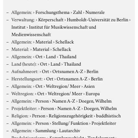
Allgemein:
›
Forschungsthema
›
Zahl
›
Numerale
Verwaltung:
›
Körperschaft
›
Humboldt-Universität zu Berlin
›
Institut
›
Institut für Musikwissenschaft und
Medienwissenschaft
Allgemein:
›
Material
›
Schellack
Material:
›
Material
›
Schellack
Allgemein:
›
Ort
›
Land
›
Thailand
Land (heute):
›
Ort
›
Land
›
Thailand
Aufnahmeort:
›
Ort
›
Ortsnamen A-Z
›
Berlin
Herstellungsort:
›
Ort
›
Ortsnamen A-Z
›
Berlin
Allgemein:
›
Ort
›
Weltregion/ Meer
›
Asien
Weltregion:
›
Ort
›
Weltregion/ Meer
›
Europa
Allgemein:
›
Person
›
Namen A-Z
›
Doegen, Wilhelm
Projektleiter:
›
Person
›
Namen A-Z
›
Doegen, Wilhelm
Religion:
›
Person
›
Religionszugehörigkeit
›
buddhistisch
Allgemein:
›
Person
›
Stellung/ Funktion
›
Projektleiter
Allgemein:
›
Sammlung
›
Lautarchiv
Produktionsform:
›
Sammlungsobjekt
›
Tondokument
›