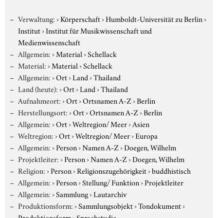
Verwaltung:
›
Körperschaft
›
Humboldt-Universität zu Berlin
›
Institut
›
Institut für Musikwissenschaft und
Medienwissenschaft
Allgemein:
›
Material
›
Schellack
Material:
›
Material
›
Schellack
Allgemein:
›
Ort
›
Land
›
Thailand
Land (heute):
›
Ort
›
Land
›
Thailand
Aufnahmeort:
›
Ort
›
Ortsnamen A-Z
›
Berlin
Herstellungsort:
›
Ort
›
Ortsnamen A-Z
›
Berlin
Allgemein:
›
Ort
›
Weltregion/ Meer
›
Asien
Weltregion:
›
Ort
›
Weltregion/ Meer
›
Europa
Allgemein:
›
Person
›
Namen A-Z
›
Doegen, Wilhelm
Projektleiter:
›
Person
›
Namen A-Z
›
Doegen, Wilhelm
Religion:
›
Person
›
Religionszugehörigkeit
›
buddhistisch
Allgemein:
›
Person
›
Stellung/ Funktion
›
Projektleiter
Allgemein:
›
Sammlung
›
Lautarchiv
Produktionsform:
›
Sammlungsobjekt
›
Tondokument
›
Produktionsform
›
Sprachstudie