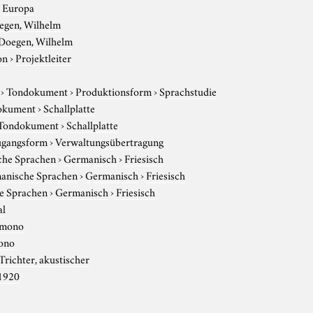
›
Europa
egen, Wilhelm
Doegen, Wilhelm
on
›
Projektleiter
›
Tondokument
›
Produktionsform
›
Sprachstudie
okument
›
Schallplatte
Tondokument
›
Schallplatte
gangsform
›
Verwaltungsübertragung
che Sprachen
›
Germanisch
›
Friesisch
anische Sprachen
›
Germanisch
›
Friesisch
e Sprachen
›
Germanisch
›
Friesisch
al
mono
ono
Trichter, akustischer
1920