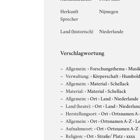
Herkunft
Nijmegen
Sprecher
Land (historisch)
Niederlande
Verschlagwortung
Allgemein:
›
Forschungsthema
›
Musi
Verwaltung:
›
Körperschaft
›
Humboldt
Allgemein:
›
Material
›
Schellack
Material:
›
Material
›
Schellack
Allgemein:
›
Ort
›
Land
›
Niederlande
Land (heute):
›
Ort
›
Land
›
Niederlan
Herstellungsort:
›
Ort
›
Ortsnamen A
Allgemein:
›
Ort
›
Ortsnamen A-Z
›
Le
Aufnahmeort:
›
Ort
›
Ortsnamen A-Z
Religion:
›
Ort
›
Straße/ Platz
›
xxxx