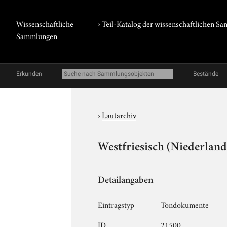
Wissenschaftliche
› Teil-Katalog der wissenschaftlichen 
Sammlungen
Erkunden
Bestände
›
Lautarchiv
Westfriesisch (Niederlande
Detailangaben
Eintragstyp
Tondokumente
ID
21500