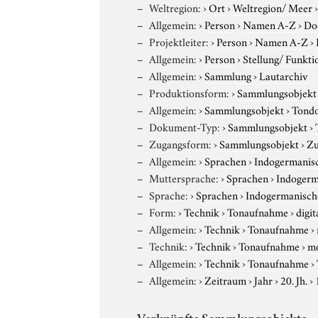
Weltregion:
›
Ort
›
Weltregion/ Meer
Allgemein:
›
Person
›
Namen A-Z
›
Do
Projektleiter:
›
Person
›
Namen A-Z
›
Allgemein:
›
Person
›
Stellung/ Funkti
Allgemein:
›
Sammlung
›
Lautarchiv
Produktionsform:
›
Sammlungsobjekt
Allgemein:
›
Sammlungsobjekt
›
Tond
Dokument-Typ:
›
Sammlungsobjekt
›
Zugangsform:
›
Sammlungsobjekt
›
Zu
Allgemein:
›
Sprachen
›
Indogermanis
Muttersprache:
›
Sprachen
›
Indogerm
Sprache:
›
Sprachen
›
Indogermanisch
Form:
›
Technik
›
Tonaufnahme
›
digit
Allgemein:
›
Technik
›
Tonaufnahme
›
Technik:
›
Technik
›
Tonaufnahme
›
m
Allgemein:
›
Technik
›
Tonaufnahme
›
Allgemein:
›
Zeitraum
›
Jahr
›
20. Jh.
›