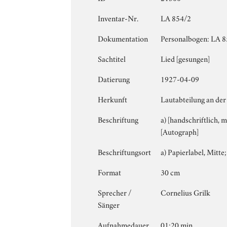
Inventar-Nr.
LA 854/2
Dokumentation
Personalbogen: LA 85
Sachtitel
Lied [gesungen]
Datierung
1927-04-09
Herkunft
Lautabteilung an der
Beschriftung
a) [handschriftlich, 
[Autograph]
Beschriftungsort
a) Papierlabel, Mitte;
Format
30 cm
Sprecher /
Cornelius Grilk
Sänger
Aufnahmedauer
01:20 min.