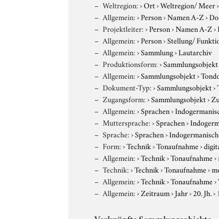
Weltregion:
›
Ort
›
Weltregion/ Meer
Allgemein:
›
Person
›
Namen A-Z
›
Do
Projektleiter:
›
Person
›
Namen A-Z
›
Allgemein:
›
Person
›
Stellung/ Funkti
Allgemein:
›
Sammlung
›
Lautarchiv
Produktionsform:
›
Sammlungsobjekt
Allgemein:
›
Sammlungsobjekt
›
Tond
Dokument-Typ:
›
Sammlungsobjekt
›
Zugangsform:
›
Sammlungsobjekt
›
Zu
Allgemein:
›
Sprachen
›
Indogermanis
Muttersprache:
›
Sprachen
›
Indogerm
Sprache:
›
Sprachen
›
Indogermanisch
Form:
›
Technik
›
Tonaufnahme
›
digit
Allgemein:
›
Technik
›
Tonaufnahme
›
Technik:
›
Technik
›
Tonaufnahme
›
m
Allgemein:
›
Technik
›
Tonaufnahme
›
Allgemein:
›
Zeitraum
›
Jahr
›
20. Jh.
›