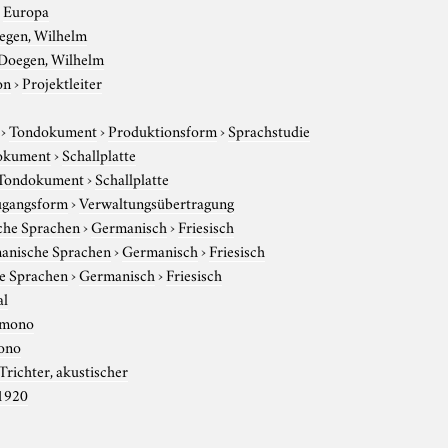
›
Europa
egen, Wilhelm
Doegen, Wilhelm
on
›
Projektleiter
›
Tondokument
›
Produktionsform
›
Sprachstudie
okument
›
Schallplatte
Tondokument
›
Schallplatte
gangsform
›
Verwaltungsübertragung
che Sprachen
›
Germanisch
›
Friesisch
anische Sprachen
›
Germanisch
›
Friesisch
e Sprachen
›
Germanisch
›
Friesisch
al
mono
ono
Trichter, akustischer
1920