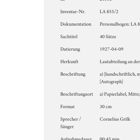
Inventar-Nr.
LA 855/2
Dokumentation
Personalbogen: LA 85
Sachtitel
40 Sätze
Datierung
1927-04-09
Herkunft
Lautabteilung an der
Beschriftung
a) [handschriftlich,
[Autograph]
Beschriftungsort
a) Papierlabel, Mitte;
Format
30 cm
Sprecher /
Cornelius Grilk
Sänger
Aufnahmedauer
00:45 min.