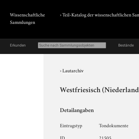
Wissenschaftliche
› Teil-Katalog der wissenschaftlichen 
Sammlungen
Erkunden
Bestände
›
Lautarchiv
Westfriesisch (Niederland
Detailangaben
Eintragstyp
Tondokumente
ID
21505