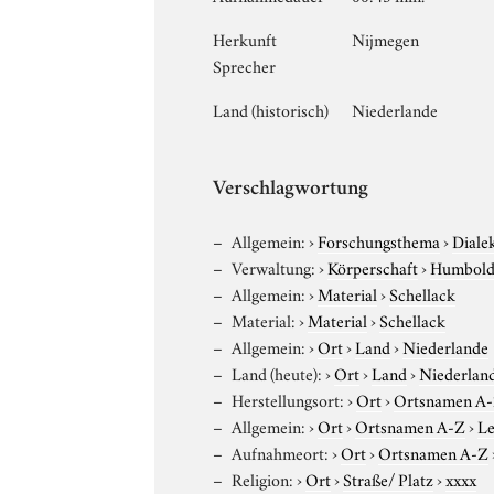
Herkunft
Nijmegen
Sprecher
Land (historisch)
Niederlande
Verschlagwortung
Allgemein:
›
Forschungsthema
›
Diale
Verwaltung:
›
Körperschaft
›
Humboldt
Allgemein:
›
Material
›
Schellack
Material:
›
Material
›
Schellack
Allgemein:
›
Ort
›
Land
›
Niederlande
Land (heute):
›
Ort
›
Land
›
Niederlan
Herstellungsort:
›
Ort
›
Ortsnamen A
Allgemein:
›
Ort
›
Ortsnamen A-Z
›
Le
Aufnahmeort:
›
Ort
›
Ortsnamen A-Z
Religion:
›
Ort
›
Straße/ Platz
›
xxxx