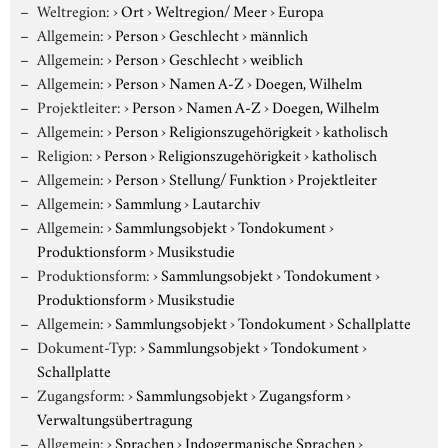
Weltregion:
›
Ort
›
Weltregion/ Meer
›
Europa
Allgemein:
›
Person
›
Geschlecht
›
männlich
Allgemein:
›
Person
›
Geschlecht
›
weiblich
Allgemein:
›
Person
›
Namen A-Z
›
Doegen, Wilhelm
Projektleiter:
›
Person
›
Namen A-Z
›
Doegen, Wilhelm
Allgemein:
›
Person
›
Religionszugehörigkeit
›
katholisch
Religion:
›
Person
›
Religionszugehörigkeit
›
katholisch
Allgemein:
›
Person
›
Stellung/ Funktion
›
Projektleiter
Allgemein:
›
Sammlung
›
Lautarchiv
Allgemein:
›
Sammlungsobjekt
›
Tondokument
›
Produktionsform
›
Musikstudie
Produktionsform:
›
Sammlungsobjekt
›
Tondokument
›
Produktionsform
›
Musikstudie
Allgemein:
›
Sammlungsobjekt
›
Tondokument
›
Schallplatte
Dokument-Typ:
›
Sammlungsobjekt
›
Tondokument
›
Schallplatte
Zugangsform:
›
Sammlungsobjekt
›
Zugangsform
›
Verwaltungsübertragung
Allgemein:
›
Sprachen
›
Indogermanische Sprachen
›