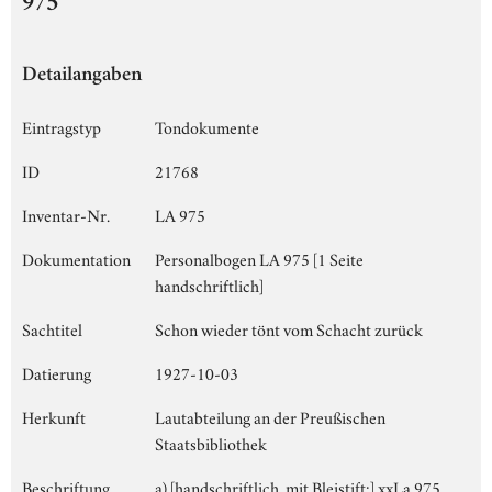
975
Detailangaben
Eintragstyp
Tondokumente
ID
21768
Inventar-Nr.
LA 975
Dokumentation
Personalbogen LA 975 [1 Seite
handschriftlich]
Sachtitel
Schon wieder tönt vom Schacht zurück
Datierung
1927-10-03
Herkunft
Lautabteilung an der Preußischen
Staatsbibliothek
Beschriftung
a) [handschriftlich, mit Bleistift:] xxLa 975,