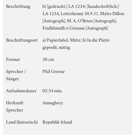
Beschriftung
b) [gedruckt:] LA 1234; [handschriftlich:]
LA 1234, Letterkenny 30.9.31, Myles Dillon
[Autograph], M. A. O'Brien [Autograph],
Feidhlimidh ó Grianna [Autograph]
Beschriftungsort
a) Papierlabel, Mitte; b) In die Platte
gepreßt, mittig
Format
30 cm
Sprecher /
Phil Greene
Sänger
Aufnahmedauer
02:54 min.
Herkunft
Annaghery
Sprecher
Land (historisch)
Republik Irland