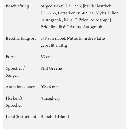
Beschriftung
b) [gedruckt:] LA 1235; [handschriftlich:]
LA 1235, Letterkenny 30.9.31, Myles Dillon
[Autograph], M. A. O'Brien [Autograph],
Feidhlimidh ó Grianna [Autograph]
Beschriftungsort
a) Papierlabel, Mitte; b) In die Platte
gepreßt, mittig
Format
30 cm
Sprecher /
Phil Greene
Sänger
Aufnahmedauer
00:46 min.
Herkunft
Annaghery
Sprecher
Land (historisch)
Republik Irland