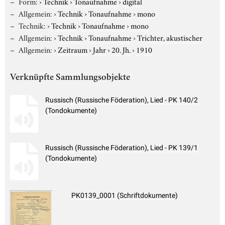
Form:
›
Technik
›
Tonaufnahme
›
digital
Allgemein:
›
Technik
›
Tonaufnahme
›
mono
Technik:
›
Technik
›
Tonaufnahme
›
mono
Allgemein:
›
Technik
›
Tonaufnahme
›
Trichter, akustischer
Allgemein:
›
Zeitraum
›
Jahr
›
20. Jh.
›
1910
Verknüpfte Sammlungsobjekte
Russisch (Russische Föderation), Lied - PK 140/2
(Tondokumente)
Russisch (Russische Föderation), Lied - PK 139/1
(Tondokumente)
PK0139_0001 (Schriftdokumente)