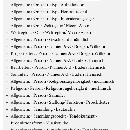
Allgemein:
›
Ort
›
Ortstyp
›
Aufnahmeort
Allgemein:
›
Ort
›
Ortstyp
›
Herkunftsland
Allgemein:
›
Ort
›
Ortstyp
›
Internierungslager
Allgemein:
›
Ort
›
Weltregion/ Meer
›
Asien
Weltregion:
›
Ort
›
Weltregion/ Meer
›
Asien
Allgemein:
›
Person
›
Geschlecht
›
männlich
Allgemein:
›
Person
›
Namen A-Z
›
Doegen, Wilhelm
Projektleiter:
›
Person
›
Namen A-Z
›
Doegen, Wilhelm
Allgemein:
›
Person
›
Namen A-Z
›
Lüders, Heinrich
Bearbeiter:
›
Person
›
Namen A-Z
›
Lüders, Heinrich
Sammler:
›
Person
›
Namen A-Z
›
Lüders, Heinrich
Allgemein:
›
Person
›
Religionszugehörigkeit
›
muslimisch
Religion:
›
Person
›
Religionszugehörigkeit
›
muslimisch
Allgemein:
›
Person
›
Sammler
Allgemein:
›
Person
›
Stellung/ Funktion
›
Projektleiter
Allgemein:
›
Sammlung
›
Lautarchiv
Allgemein:
›
Sammlungsobjekt
›
Tondokument
›
Produktionsform
›
Musikstudie
Produktionsform:
›
Sammlungsobjekt
›
Tondokument
›