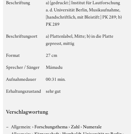
Beschriftung
a) [gedruckt:] Institut für Lautforschung
a. d. Universität Berlin, Musikaufnahme,
[handschriftlich, mit Bleistift:] PK 289; b)
PK 289
Beschriftungsort
a) Plattenlabel, Mitte; b) in die Platte
gepresst, mittig
Format
27 cm
Sprecher / Sänger
Mámadu
Aufnahmedauer
00:31 min.
Erhaltungszustand
sehr gut
Verschlagwortung
Allgemein:
›
Forschungsthema
›
Zahl
›
Numerale
Allgemein:
›
Körperschaft
›
Humboldt-Universität zu Berlin
›