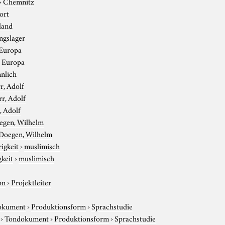
›
Chemnitz
ort
land
ngslager
Europa
›
Europa
nlich
r, Adolf
rr, Adolf
, Adolf
egen, Wilhelm
Doegen, Wilhelm
igkeit
›
muslimisch
gkeit
›
muslimisch
on
›
Projektleiter
okument
›
Produktionsform
›
Sprachstudie
›
Tondokument
›
Produktionsform
›
Sprachstudie