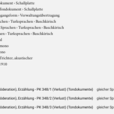
okument
›
Schallplatte
Tondokument
›
Schallplatte
gangsform
›
Verwaltungsübertragung
achen
›
Turksprachen
›
Baschkirisch
e Sprachen
›
Turksprachen
›
Baschkirisch
hen
›
Turksprachen
›
Baschkirisch
al
mono
ono
Trichter, akustischer
1910
Föderation), Erzählung - PK 348/1 (Verlust) (Tondokumente)
gleicher S
Föderation), Erzählung - PK 348/2 (Verlust) (Tondokumente)
gleicher S
Föderation), Erzählung - PK 348/3 (Verlust) (Tondokumente)
gleicher S