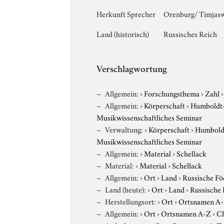
Herkunft Sprecher
Orenburg/ Timjasw
Land (historisch)
Russisches Reich
Verschlagwortung
Allgemein:
›
Forschungsthema
›
Zahl
Allgemein:
›
Körperschaft
›
Humboldt-U
Musikwissenschaftliches Seminar
Verwaltung:
›
Körperschaft
›
Humboldt
Musikwissenschaftliches Seminar
Allgemein:
›
Material
›
Schellack
Material:
›
Material
›
Schellack
Allgemein:
›
Ort
›
Land
›
Russische Fö
Land (heute):
›
Ort
›
Land
›
Russische 
Herstellungsort:
›
Ort
›
Ortsnamen A
Allgemein:
›
Ort
›
Ortsnamen A-Z
›
C