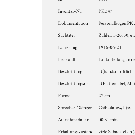
Inventar-Nr.
PK 347
Dokumentation
Personalbogen PK 34
Sachtitel
Zahlen 1-20, 30, et
Datierung
1916-06-21
Herkunft
Lautabteilung an d
Beschriftung
a) [handschriftlich
Beschriftungsort
a) Plattenlabel, Mitt
Format
27 cm
Sprecher / Sänger
Gaibedatow, Iljas
Aufnahmedauer
00:31 min.
Erhaltungszustand
viele Schadstellen