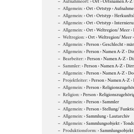
Aufnahmeort:
›
Ort
›
Ortsnamen A-Z
Allgemein:
›
Ort
›
Ortstyp
›
Aufnahme
Allgemein:
›
Ort
›
Ortstyp
›
Herkunfts
Allgemein:
›
Ort
›
Ortstyp
›
Internieru
Allgemein:
›
Ort
›
Weltregion/ Meer
›
Weltregion:
›
Ort
›
Weltregion/ Meer
Allgemein:
›
Person
›
Geschlecht
›
män
Allgemein:
›
Person
›
Namen A-Z
›
Dir
Bearbeiter:
›
Person
›
Namen A-Z
›
Di
Sammler:
›
Person
›
Namen A-Z
›
Dirr
Allgemein:
›
Person
›
Namen A-Z
›
Do
Projektleiter:
›
Person
›
Namen A-Z
›
Allgemein:
›
Person
›
Religionszugehör
Religion:
›
Person
›
Religionszugehöri
Allgemein:
›
Person
›
Sammler
Allgemein:
›
Person
›
Stellung/ Funkti
Allgemein:
›
Sammlung
›
Lautarchiv
Allgemein:
›
Sammlungsobjekt
›
Tond
Produktionsform:
›
Sammlungsobjekt