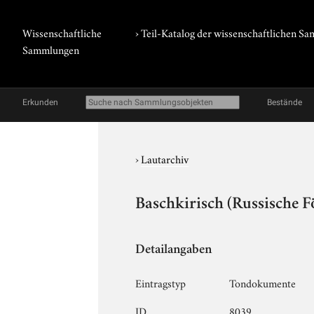
Wissenschaftliche
› Teil-Katalog der wissenschaftlichen 
Sammlungen
Erkunden
Bestände
›
Lautarchiv
Baschkirisch (Russische F
Detailangaben
Eintragstyp
Tondokumente
ID
8039