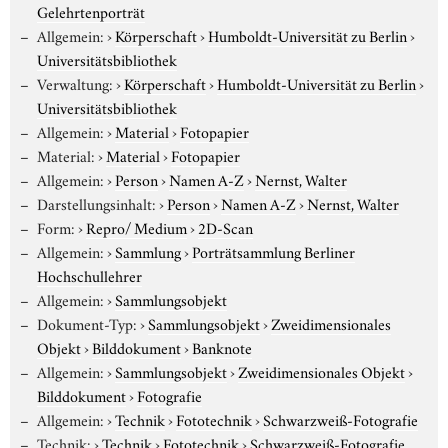
Gelehrtenporträt
Allgemein:
›
Körperschaft
›
Humboldt-Universität zu Berlin
›
Universitätsbibliothek
Verwaltung:
›
Körperschaft
›
Humboldt-Universität zu Berlin
›
Universitätsbibliothek
Allgemein:
›
Material
›
Fotopapier
Material:
›
Material
›
Fotopapier
Allgemein:
›
Person
›
Namen A-Z
›
Nernst, Walter
Darstellungsinhalt:
›
Person
›
Namen A-Z
›
Nernst, Walter
Form:
›
Repro/ Medium
›
2D-Scan
Allgemein:
›
Sammlung
›
Porträtsammlung Berliner
Hochschullehrer
Allgemein:
›
Sammlungsobjekt
Dokument-Typ:
›
Sammlungsobjekt
›
Zweidimensionales
Objekt
›
Bilddokument
›
Banknote
Allgemein:
›
Sammlungsobjekt
›
Zweidimensionales Objekt
›
Bilddokument
›
Fotografie
Allgemein:
›
Technik
›
Fototechnik
›
Schwarzweiß-Fotografie
Technik:
›
Technik
›
Fototechnik
›
Schwarzweiß-Fotografie