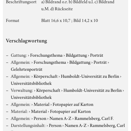
Beschriftungsort
a) Bildrand o.r. b) Bildfeld u.l. c) Bildrand
u.M. d) Rückseite
Format
Blatt 16,6 x 10,7 ; Bild 14,2 x 10
Verschlagwortung
Gattung:
›
Forschungsthema
›
Bildgattung
›
Porträt
Allgemein:
›
Forschungsthema
›
Bildgattung
›
Porträt
›
Gelehrtenporträt
Allgemein:
›
Körperschaft
›
Humboldt-Universität zu Berlin
›
Universitätsbibliothek
Verwaltung:
›
Körperschaft
›
Humboldt-Universität zu Berlin
›
Universitätsbibliothek
Allgemein:
›
Material
›
Fotopapier auf Karton
Material:
›
Material
›
Fotopapier auf Karton
Allgemein:
›
Person
›
Namen A-Z
›
Rammelsberg, Carl F.
Darstellungsinhalt:
›
Person
›
Namen A-Z
›
Rammelsberg, Carl