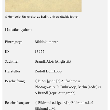
© Humboldt-Universität zu Berlin, Universitätsbibliothek
Detailangaben
Eintragstyp
Bilddokumente
ID
13922
Sachtitel
Brandl, Alois (Anglistik)
Hersteller
Rudolf Dührkoop
Beschriftung
a) B. 68. [gedr.] b) Aufnahme u.
Photogravure R. Dührkoop, Berlin [gedr.] c)
A Brandl [repr. Autograph]
Beschriftungsort
a) Bildrand o.l. [gedr.] b) Bildrand u.l. c)
Bildrand u.M.