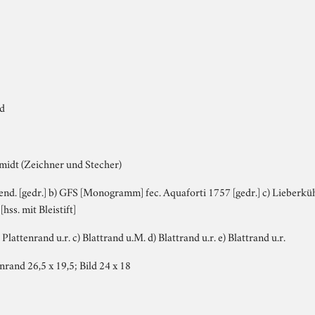
nd
idt (Zeichner und Stecher)
nd. [gedr.] b) GFS [Monogramm] fec. Aquaforti 1757 [gedr.] c) Lieberkühn 
 [hss. mit Bleistift]
Plattenrand u.r. c) Blattrand u.M. d) Blattrand u.r. e) Blattrand u.r.
enrand 26,5 x 19,5; Bild 24 x 18