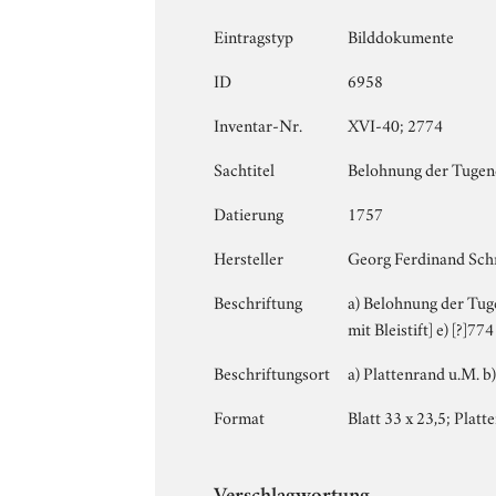
Eintragstyp
Bilddokumente
ID
6958
Inventar-Nr.
XVI-40; 2774
Sachtitel
Belohnung der Tuge
Datierung
1757
Hersteller
Georg Ferdinand Schm
Beschriftung
a) Belohnung der Tuge
mit Bleistift] e) [?]774
Beschriftungsort
a) Plattenrand u.M. b) 
Format
Blatt 33 x 23,5; Platt