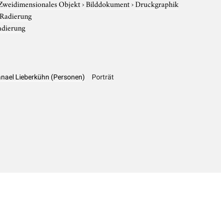
Zweidimensionales Objekt
›
Bilddokument
›
Druckgraphik
Radierung
adierung
anael Lieberkühn (Personen)
Porträt