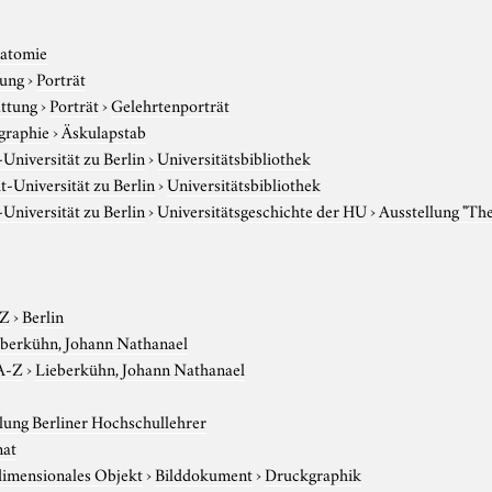
atomie
tung
›
Porträt
attung
›
Porträt
›
Gelehrtenporträt
graphie
›
Äskulapstab
niversität zu Berlin
›
Universitätsbibliothek
-Universität zu Berlin
›
Universitätsbibliothek
niversität zu Berlin
›
Universitätsgeschichte der HU
›
Ausstellung "Th
-Z
›
Berlin
eberkühn, Johann Nathanael
A-Z
›
Lieberkühn, Johann Nathanael
ung Berliner Hochschullehrer
nat
imensionales Objekt
›
Bilddokument
›
Druckgraphik