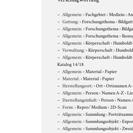
Verschlagwortung
Allgemein:
›
Fachgebiet
›
Medizin
›
An
Gattung:
›
Forschungsthema
›
Bildgat
Allgemein:
›
Forschungsthema
›
Bildg
Allgemein:
›
Forschungsthema
›
Ikono
Allgemein:
›
Körperschaft
›
Humboldt-U
Verwaltung:
›
Körperschaft
›
Humboldt
Allgemein:
›
Körperschaft
›
Humboldt-U
Katalog 14/18
Allgemein:
›
Material
›
Papier
Material:
›
Material
›
Papier
Herstellungsort:
›
Ort
›
Ortsnamen A
Allgemein:
›
Person
›
Namen A-Z
›
Li
Darstellungsinhalt:
›
Person
›
Namen 
Form:
›
Repro/ Medium
›
2D-Scan
Allgemein:
›
Sammlung
›
Porträtsamml
Allgemein:
›
Sammlungsobjekt
›
Expo
Allgemein:
›
Sammlungsobjekt
›
Zweid