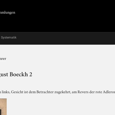
Sammlungen
Systematik
hrer
gust Boeckh 2
h links, Gesicht ist dem Betrachter zugekehrt, am Revers der rote Adlero