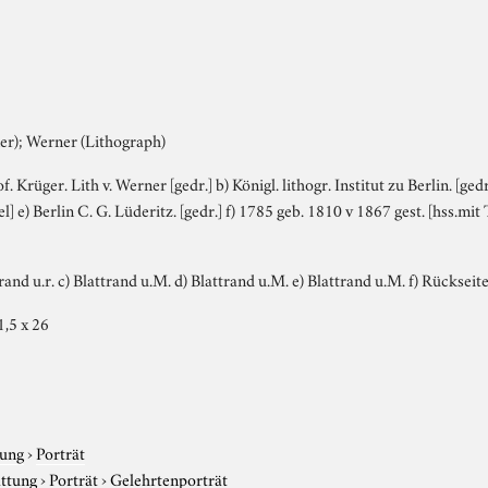
er); Werner (Lithograph)
rof. Krüger. Lith v. Werner [gedr.] b) Königl. lithogr. Institut zu Berlin. [ged
] e) Berlin C. G. Lüderitz. [gedr.] f) 1785 geb. 1810 v 1867 gest. [hss.mit 
ldrand u.r. c) Blattrand u.M. d) Blattrand u.M. e) Blattrand u.M. f) Rücksei
1,5 x 26
tung
›
Porträt
attung
›
Porträt
›
Gelehrtenporträt