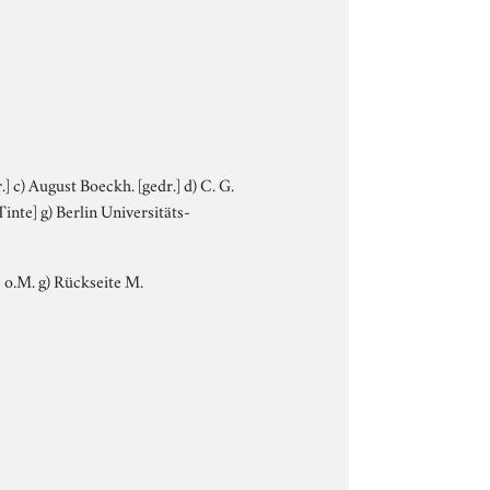
r.] c) August Boeckh. [gedr.] d) C. G.
Tinte] g) Berlin Universitäts-
te o.M. g) Rückseite M.