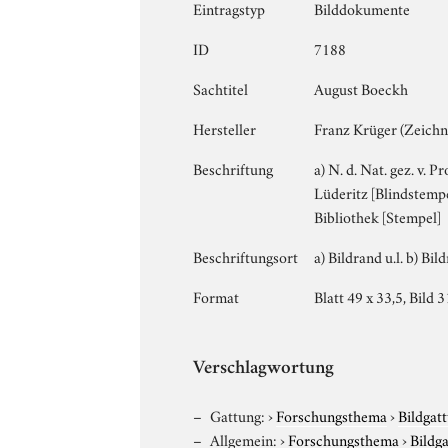
Eintragstyp
Bilddokumente
ID
7188
Sachtitel
August Boeckh
Hersteller
Franz Krüger (Zeichn
Beschriftung
a) N. d. Nat. gez. v. P
Lüderitz [Blindstempel
Bibliothek [Stempel]
Beschriftungsort
a) Bildrand u.l. b) Bi
Format
Blatt 49 x 33,5, Bild 3
Verschlagwortung
Gattung:
›
Forschungsthema
›
Bildgat
Allgemein:
›
Forschungsthema
›
Bildg