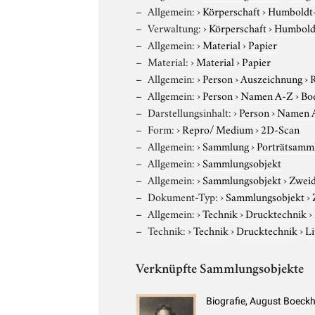
Allgemein:
›
Körperschaft
›
Humboldt-U
Verwaltung:
›
Körperschaft
›
Humboldt
Allgemein:
›
Material
›
Papier
Material:
›
Material
›
Papier
Allgemein:
›
Person
›
Auszeichnung
›
Allgemein:
›
Person
›
Namen A-Z
›
Bo
Darstellungsinhalt:
›
Person
›
Namen 
Form:
›
Repro/ Medium
›
2D-Scan
Allgemein:
›
Sammlung
›
Porträtsamml
Allgemein:
›
Sammlungsobjekt
Allgemein:
›
Sammlungsobjekt
›
Zweid
Dokument-Typ:
›
Sammlungsobjekt
›
Allgemein:
›
Technik
›
Drucktechnik
›
Technik:
›
Technik
›
Drucktechnik
›
Li
Verknüpfte Sammlungsobjekte
Biografie, August Boeck