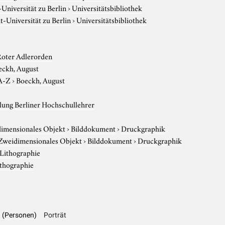
niversität zu Berlin
›
Universitätsbibliothek
-Universität zu Berlin
›
Universitätsbibliothek
Roter Adlerorden
eckh, August
A-Z
›
Boeckh, August
ung Berliner Hochschullehrer
imensionales Objekt
›
Bilddokument
›
Druckgraphik
Zweidimensionales Objekt
›
Bilddokument
›
Druckgraphik
Lithographie
thographie
h (Personen)
Porträt