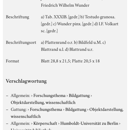
Friedrich Wilhelm Wunder
Beschriftung
a) Tab. XXXIB. [gedr.] b) Testudo granosa.
[gedr.] c) Wunder pinx. [gedr.] d) I.F. Volkart
sc. [gedr.]
Beschriftungsort
a) Plattenrand o.r. b) Bildfeld u.M. c)
Blattrand u.l. d) Blattrand u.r.
Format
Blatt 28,8 x 21,5; Platte 20,5 x 18
Verschlagwortung
Allgemein:
›
Forschungsthema
›
Bildgattung
›
Objektdarstellung, wissenschaftlich
Gattung:
›
Forschungsthema
›
Bildgattung
›
Objektdarstellung,
wissenschaftlich
Allgemein:
›
Körperschaft
›
Humboldt-Universität zu Berlin
›
Universitätsbibliothek