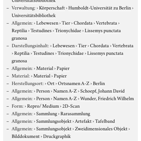
Verwaltung:
›
Körperschaft
›
Humboldt-Universität zu Berlin
›
Universitätsbibliothek
Allgemein:
›
Lebewesen
›
Tier
›
Chordata
›
Vertebrata
›
Reptilia
›
Testudines
›
Trionychidae
›
Lissemys punctata
granosa
Darstellungsinhalt:
›
Lebewesen
›
Tier
›
Chordata
›
Vertebrata
›
Reptilia
›
Testudines
›
Trionychidae
›
Lissemys punctata
granosa
Allgemein:
›
Material
›
Papier
Material:
›
Material
›
Papier
Herstellungsort:
›
Ort
›
Ortsnamen A-Z
›
Berlin
Allgemein:
›
Person
›
Namen A-Z
›
Schoepf, Johann David
Allgemein:
›
Person
›
Namen A-Z
›
Wunder, Friedrich Wilhelm
Form:
›
Repro/ Medium
›
2D-Scan
Allgemein:
›
Sammlung
›
Rarasammlung
Allgemein:
›
Sammlungsobjekt
›
Artefakt
›
Tafelband
Allgemein:
›
Sammlungsobjekt
›
Zweidimensionales Objekt
›
Bilddokument
›
Druckgraphik