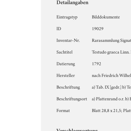
Detailangaben
Eintragstyp
Bilddokumente
ID
19029
Inventar-Nr.
Rarasammlung Signat
Sachtitel
Testudo graeca Linn. 
Datierung
1792
Hersteller
nach Friedrich Wilh
Beschriftung
a) Tab. IX [gedr.] b) T
Beschriftungsort
a) Plattenrand o.r. b) 
Format
Blatt 28,8 x 21,5; Plat