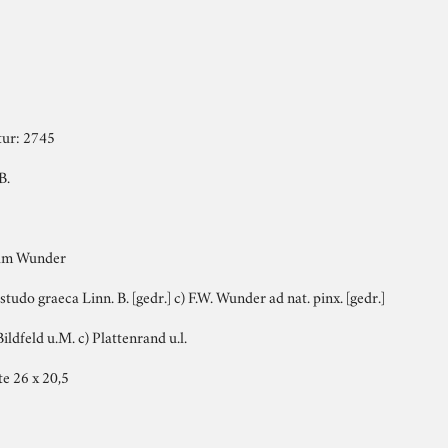
ur: 2745
B.
elm Wunder
estudo graeca Linn. B. [gedr.] c) F.W. Wunder ad nat. pinx. [gedr.]
Bildfeld u.M. c) Plattenrand u.l.
te 26 x 20,5