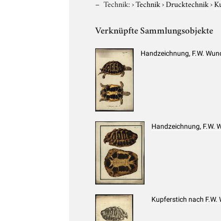
Technik:
›
Technik
›
Drucktechnik
›
Ku
Verknüpfte Sammlungsobjekte
Handzeichnung, F.W. Wund
Handzeichnung, F.W. W
Kupferstich nach F.W.