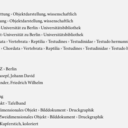
attung
›
Objektdarstellung, wissenschaftlich
tung
›
Objektdarstellung, wissenschaftlich
niversität zu Berlin
›
Universitätsbibliothek
-Universität zu Berlin
›
Universitätsbibliothek
ata
›
Vertebrata
›
Reptilia
›
Testudines
›
Testudinidae
›
Testudo hermann
r
›
Chordata
›
Vertebrata
›
Reptilia
›
Testudines
›
Testudinidae
›
Testudo 
-Z
›
Berlin
hoepf, Johann David
nder, Friedrich Wilhelm
ng
akt
›
Tafelband
imensionales Objekt
›
Bilddokument
›
Druckgraphik
Zweidimensionales Objekt
›
Bilddokument
›
Druckgraphik
Kupferstich, koloriert