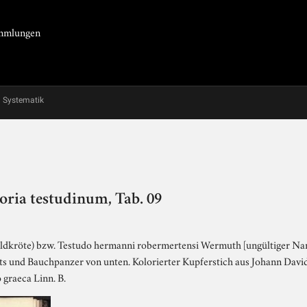
Sammlungen
Systematik
toria testudinum, Tab. 09
ldkröte) bzw. Testudo hermanni robermertensi Wermuth [ungültiger Na
ts und Bauchpanzer von unten. Kolorierter Kupferstich aus Johann Davi
 graeca Linn. B.