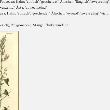
oaceaea; Halm: "einfach", "gescheidet"; Ährchen: "länglich", "zweyreihig",
"wurzelnd"; Äste: "abwechselnd"
a; Halm: "einfach", "gescheidet"; Ährchen: "eyrund", "zweyreihig", "vielbl
ich), Polygonaceae; Stängel: "links windend"