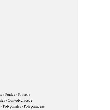
ae
›
Poales
›
Poaceae
ales
›
Convolvulaceae
e
›
Polygonales
›
Polygonaceae