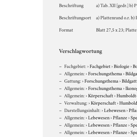
Beschriftung
a) Tab. XII [gedr.] b) 
Beschriftungsort
a) Plattenrand o.r. b) 
Format
Blatt 27,5 x 23; Platte
Verschlagwortung
Fachgebiet:
›
Fachgebiet
›
Biologie
›
B
Allgemein:
›
Forschungsthema
›
Bildg
Gattung:
›
Forschungsthema
›
Bildgat
Allgemein:
›
Forschungsthema
›
Ikono
Allgemein:
›
Körperschaft
›
Humboldt-U
Verwaltung:
›
Körperschaft
›
Humboldt
Darstellungsinhalt:
›
Lebewesen
›
Pfla
Allgemein:
›
Lebewesen
›
Pflanze
›
Sp
Allgemein:
›
Lebewesen
›
Pflanze
›
Sp
Allgemein:
›
Lebewesen
›
Pflanze
›
Sp