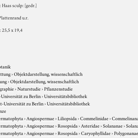
P: Haas sculp: [gedr.]
Plattenrand u.r.
: 25,5 x 19,4
otanik
attung
›
Objektdarstellung, wissenschaftlich
tung
›
Objektdarstellung, wissenschaftlich
graphie
›
Naturstudie
›
Pflanzenstudie
niversität zu Berlin
›
Universitätsbibliothek
-Universität zu Berlin
›
Universitätsbibliothek
nze
ermatophyta
›
Angiospermae
›
Liliopsida
›
Commelinidae
›
Commelinan
ermatophyta
›
Angiospermae
›
Rosopsida
›
Asteridae
›
Solananae
›
Solan
ermatophyta
›
Angiospermae
›
Rosopsida
›
Caryophyllidae
›
Polygonana