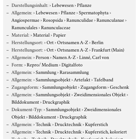
Darstellungsinhalt:
›
Lebewesen
›
Pflanze
Allgemein:
›
Lebewesen
›
Pflanze
›
Spermatophyta
›
Angiospermae
›
Rosopsida
›
Ranunculidae
›
Ranunculanae
›
Ranunculales
›
Ranunculaceae
Material:
›
Material
›
Papier
Herstellungsort:
›
Ort
›
Ortsnamen A-Z
›
Berlin
Herstellungsort:
›
Ort
›
Ortsnamen A-Z
›
Frankfurt (Main)
Allgemein:
›
Person
›
Namen A-Z
›
Linné, Carl von
Form:
›
Repro/ Medium
›
Digitalfoto
Allgemein:
›
Sammlung
›
Rarasammlung
Allgemein:
›
Sammlungsobjekt
›
Artefakt
›
Tafelband
Zugangsform:
›
Sammlungsobjekt
›
Zugangsform
›
Geschenk
Allgemein:
›
Sammlungsobjekt
›
Zweidimensionales Objekt
›
Bilddokument
›
Druckgraphik
Dokument-Typ:
›
Sammlungsobjekt
›
Zweidimensionales
Objekt
›
Bilddokument
›
Druckgraphik
Allgemein:
›
Technik
›
Drucktechnik
›
Kupferstich
Allgemein:
›
Technik
›
Drucktechnik
›
Kupferstich, koloriert
Technik:
›
Technik
›
Drucktechnik
›
Kupferstich, koloriert