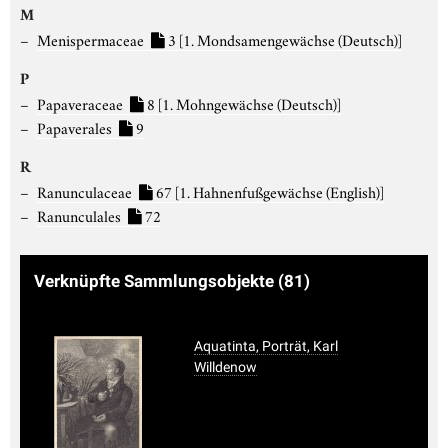
M
Menispermaceae
3
[1. Mondsamengewächse (Deutsch)]
P
Papaveraceae
8
[1. Mohngewächse (Deutsch)]
Papaverales
9
R
Ranunculaceae
67
[1. Hahnenfußgewächse (English)]
Ranunculales
72
Verknüpfte Sammlungsobjekte
(81)
Aquatinta, Porträt, Karl
Willdenow