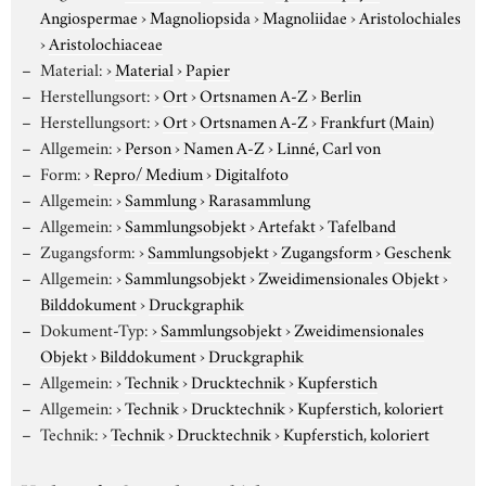
Angiospermae
›
Magnoliopsida
›
Magnoliidae
›
Aristolochiales
›
Aristolochiaceae
Material:
›
Material
›
Papier
Herstellungsort:
›
Ort
›
Ortsnamen A-Z
›
Berlin
Herstellungsort:
›
Ort
›
Ortsnamen A-Z
›
Frankfurt (Main)
Allgemein:
›
Person
›
Namen A-Z
›
Linné, Carl von
Form:
›
Repro/ Medium
›
Digitalfoto
Allgemein:
›
Sammlung
›
Rarasammlung
Allgemein:
›
Sammlungsobjekt
›
Artefakt
›
Tafelband
Zugangsform:
›
Sammlungsobjekt
›
Zugangsform
›
Geschenk
Allgemein:
›
Sammlungsobjekt
›
Zweidimensionales Objekt
›
Bilddokument
›
Druckgraphik
Dokument-Typ:
›
Sammlungsobjekt
›
Zweidimensionales
Objekt
›
Bilddokument
›
Druckgraphik
Allgemein:
›
Technik
›
Drucktechnik
›
Kupferstich
Allgemein:
›
Technik
›
Drucktechnik
›
Kupferstich, koloriert
Technik:
›
Technik
›
Drucktechnik
›
Kupferstich, koloriert