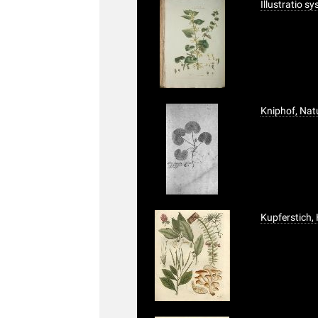
Illustratio s
Kniphof, Nat
Kupferstich,