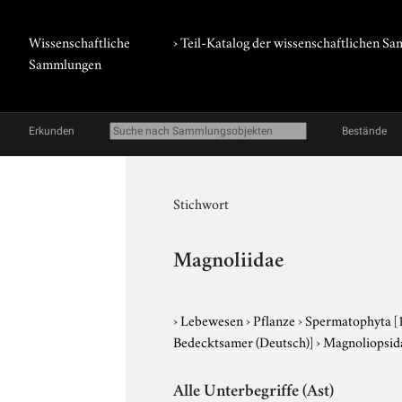
Wissenschaftliche
› Teil-Katalog der wissenschaftlichen 
Sammlungen
Erkunden
Bestände
Stichwort
Magnoliidae
›
Lebewesen
›
Pflanze
›
Spermatophyta
[
Bedecktsamer (Deutsch)]
›
Magnoliopsi
Alle Unterbegriffe (Ast)