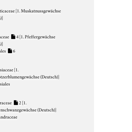
ticaceae
[1. Muskatnussgewächse
)]
aceae
4
[1. Pfeffergewächse
)]
ales
6
esiaceae
[1.
tzerblumengewächse (Deutsch)]
siales
raceae
2
[1.
enschwanzgewächse (Deutsch)]
andraceae