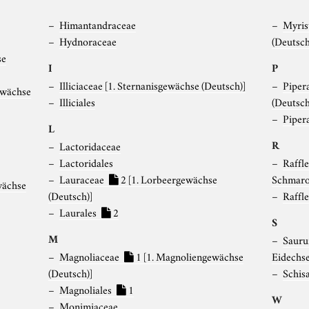
Himantandraceae
Myris
Hydnoraceae
(Deutsch
se
I
P
Illiciaceae
[1. Sternanisgewächse (Deutsch)]
Piper
ewächse
Illiciales
(Deutsch
Piper
L
R
Lactoridaceae
Lactoridales
Raffl
Lauraceae
2
[1. Lorbeergewächse
Schmaro
wächse
(Deutsch)]
Raffle
Laurales
2
S
M
Sauru
Magnoliaceae
1
[1. Magnoliengewächse
Eidechs
(Deutsch)]
Schis
Magnoliales
1
W
Monimiaceae