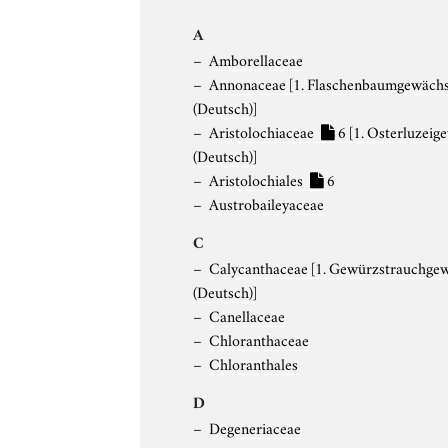
A
Amborellaceae
Annonaceae
[1. Flaschenbaumgewäch
(Deutsch)]
Aristolochiaceae
6
[1. Osterluzeig
(Deutsch)]
Aristolochiales
6
Austrobaileyaceae
C
Calycanthaceae
[1. Gewürzstrauchge
(Deutsch)]
Canellaceae
Chloranthaceae
Chloranthales
D
Degeneriaceae