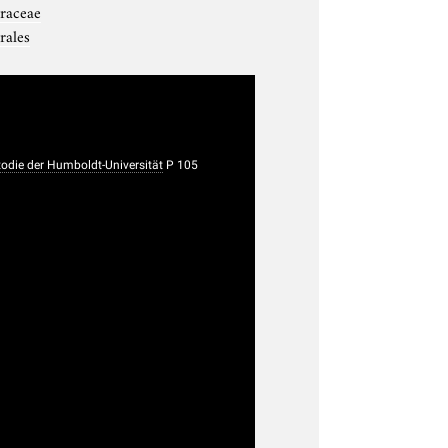
raceae
rales
die der Humboldt-Universität
P 105