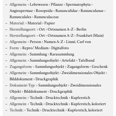
Allgemein:
›
Lebewesen
›
Pflanze
›
Spermatophyta
›
Angiospermae
›
Rosopsida
›
Ranunculidae
›
Ranunculanae
›
Ranunculales
›
Ranunculaceae
Material:
›
Material
›
Papier
Herstellungsort:
›
Ort
›
Ortsnamen A-Z
›
Berlin
Herstellungsort:
›
Ort
›
Ortsnamen A-Z
›
Frankfurt (Main)
Allgemein:
›
Person
›
Namen A-Z
›
Linné, Carl von
Form:
›
Repro/ Medium
›
Digitalfoto
Allgemein:
›
Sammlung
›
Rarasammlung
Allgemein:
›
Sammlungsobjekt
›
Artefakt
›
Tafelband
Zugangsform:
›
Sammlungsobjekt
›
Zugangsform
›
Geschenk
Allgemein:
›
Sammlungsobjekt
›
Zweidimensionales Objekt
›
Bilddokument
›
Druckgraphik
Dokument-Typ:
›
Sammlungsobjekt
›
Zweidimensionales
Objekt
›
Bilddokument
›
Druckgraphik
Allgemein:
›
Technik
›
Drucktechnik
›
Kupferstich
Allgemein:
›
Technik
›
Drucktechnik
›
Kupferstich, koloriert
Technik:
›
Technik
›
Drucktechnik
›
Kupferstich, koloriert