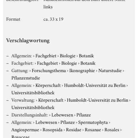
links
Format
ca. 33 x 19
Verschlagwortung
Allgemein:
›
Fachgebiet
›
Biologie
›
Botanik
Fachgebiet:
›
Fachgebiet
›
Biologie
›
Botanik
Gattung:
›
Forschungsthema
›
Ikonographie
›
Naturstudie
›
Pflanzenstudie
Allgemein:
›
Körperschaft
›
Humboldt-Universität zu Berlin
›
Universitätsbibliothek
Verwaltung:
›
Körperschaft
›
Humboldt-Universität zu Berlin
›
Universitätsbibliothek
Darstellungsinhalt:
›
Lebewesen
›
Pflanze
Allgemein:
›
Lebewesen
›
Pflanze
›
Spermatophyta
›
Angiospermae
›
Rosopsida
›
Rosidae
›
Rosanae
›
Rosales
›
Rosaceae