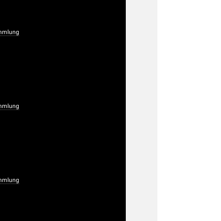
mmlung
mmlung
mmlung