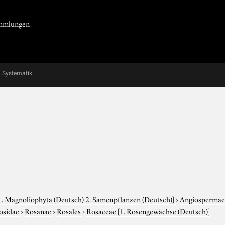
Sammlungen
Systematik
1. Magnoliophyta (Deutsch) 2. Samenpflanzen (Deutsch)]
›
Angiosperma
osidae
›
Rosanae
›
Rosales
›
Rosaceae
[1. Rosengewächse (Deutsch)]