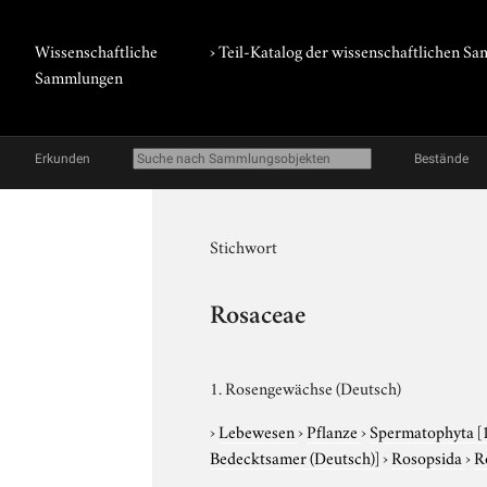
Wissenschaftliche
› Teil-Katalog der wissenschaftlichen 
Sammlungen
Erkunden
Bestände
Stichwort
Rosaceae
1. Rosengewächse (Deutsch)
›
Lebewesen
›
Pflanze
›
Spermatophyta
[
Bedecktsamer (Deutsch)]
›
Rosopsida
›
R