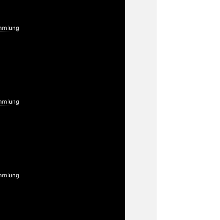
mmlung
mmlung
mmlung