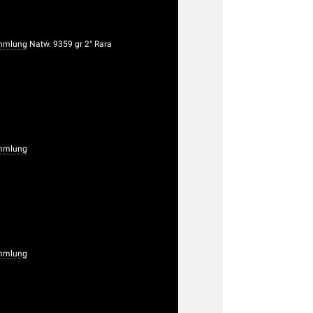
mmlung
Natw. 9359 gr 2° Rara
mmlung
mmlung