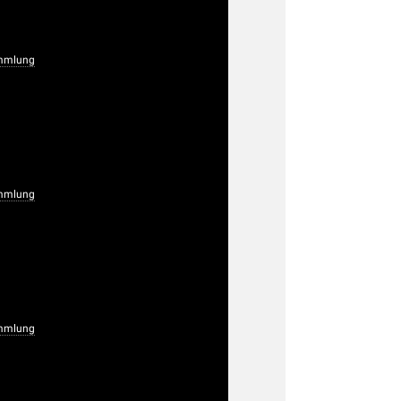
mmlung
mmlung
mmlung