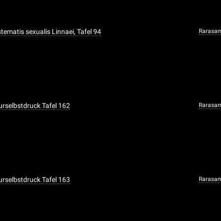
ystematis sexualis Linnaei, Tafel 94
Rarasa
urselbstdruck Tafel 162
Rarasa
urselbstdruck Tafel 163
Rarasa