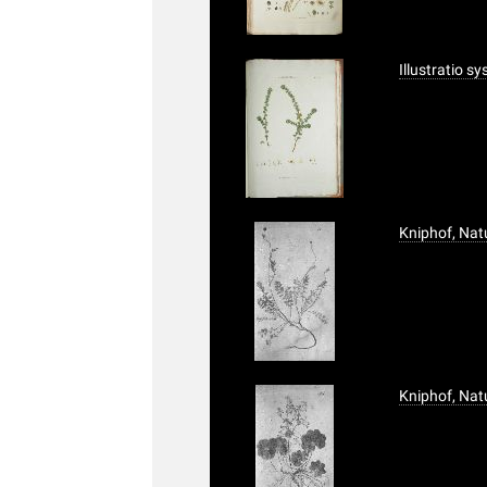
Illustratio s
Kniphof, Nat
Kniphof, Nat