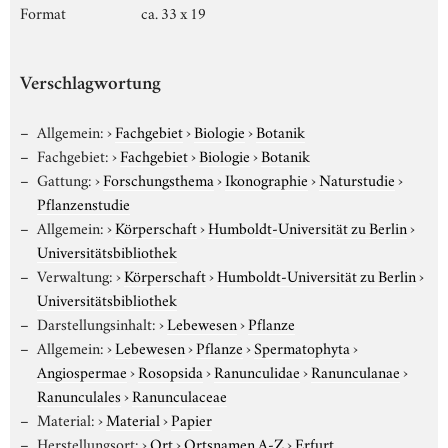
Format
ca. 33 x 19
Verschlagwortung
Allgemein:
›
Fachgebiet
›
Biologie
›
Botanik
Fachgebiet:
›
Fachgebiet
›
Biologie
›
Botanik
Gattung:
›
Forschungsthema
›
Ikonographie
›
Naturstudie
›
Pflanzenstudie
Allgemein:
›
Körperschaft
›
Humboldt-Universität zu Berlin
›
Universitätsbibliothek
Verwaltung:
›
Körperschaft
›
Humboldt-Universität zu Berlin
›
Universitätsbibliothek
Darstellungsinhalt:
›
Lebewesen
›
Pflanze
Allgemein:
›
Lebewesen
›
Pflanze
›
Spermatophyta
›
Angiospermae
›
Rosopsida
›
Ranunculidae
›
Ranunculanae
›
Ranunculales
›
Ranunculaceae
Material:
›
Material
›
Papier
Herstellungsort:
›
Ort
›
Ortsnamen A-Z
›
Erfurt