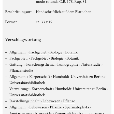
modo rotunda C.B. 178. Rup. 81.
Beschriftungsort
Handschriftlich auf dem Blatt oben
Format
ca. 33 x 19
Verschlagwortung
Allgemein:
›
Fachgebiet
›
Biologie
›
Botanik
Fachgebiet:
›
Fachgebiet
›
Biologie
›
Botanik
Gattung:
›
Forschungsthema
›
Ikonographie
›
Naturstudie
›
Pflanzenstudie
Allgemein:
›
Körperschaft
›
Humboldt-Universität zu Berlin
›
Universitätsbibliothek
Verwaltung:
›
Körperschaft
›
Humboldt-Universität zu Berlin
›
Universitätsbibliothek
Darstellungsinhalt:
›
Lebewesen
›
Pflanze
Allgemein:
›
Lebewesen
›
Pflanze
›
Spermatophyta
›
Angiospermae
›
Rosopsida
›
Ranunculidae
›
Ranunculanae
›