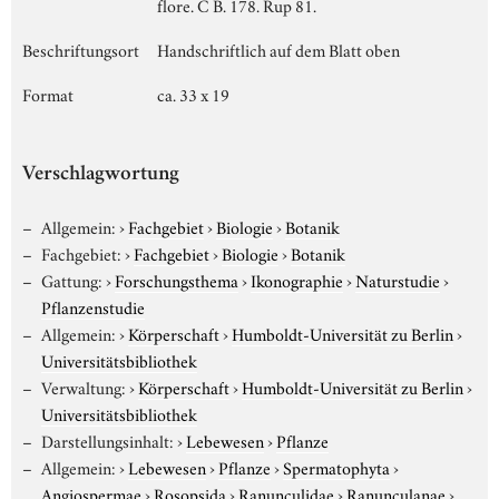
flore. C B. 178. Rup 81.
Beschriftungsort
Handschriftlich auf dem Blatt oben
Format
ca. 33 x 19
Verschlagwortung
Allgemein:
›
Fachgebiet
›
Biologie
›
Botanik
Fachgebiet:
›
Fachgebiet
›
Biologie
›
Botanik
Gattung:
›
Forschungsthema
›
Ikonographie
›
Naturstudie
›
Pflanzenstudie
Allgemein:
›
Körperschaft
›
Humboldt-Universität zu Berlin
›
Universitätsbibliothek
Verwaltung:
›
Körperschaft
›
Humboldt-Universität zu Berlin
›
Universitätsbibliothek
Darstellungsinhalt:
›
Lebewesen
›
Pflanze
Allgemein:
›
Lebewesen
›
Pflanze
›
Spermatophyta
›
Angiospermae
›
Rosopsida
›
Ranunculidae
›
Ranunculanae
›