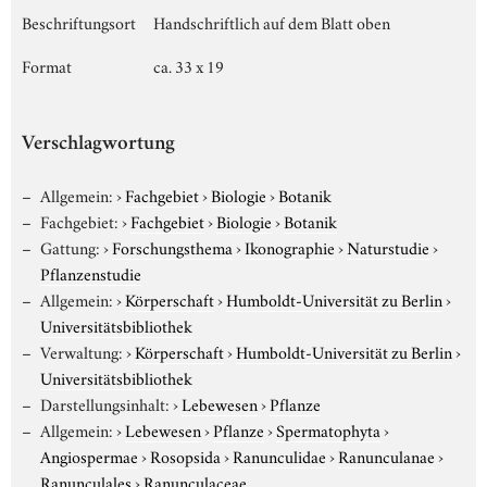
Beschriftungsort
Handschriftlich auf dem Blatt oben
Format
ca. 33 x 19
Verschlagwortung
Allgemein:
›
Fachgebiet
›
Biologie
›
Botanik
Fachgebiet:
›
Fachgebiet
›
Biologie
›
Botanik
Gattung:
›
Forschungsthema
›
Ikonographie
›
Naturstudie
›
Pflanzenstudie
Allgemein:
›
Körperschaft
›
Humboldt-Universität zu Berlin
›
Universitätsbibliothek
Verwaltung:
›
Körperschaft
›
Humboldt-Universität zu Berlin
›
Universitätsbibliothek
Darstellungsinhalt:
›
Lebewesen
›
Pflanze
Allgemein:
›
Lebewesen
›
Pflanze
›
Spermatophyta
›
Angiospermae
›
Rosopsida
›
Ranunculidae
›
Ranunculanae
›
Ranunculales
›
Ranunculaceae