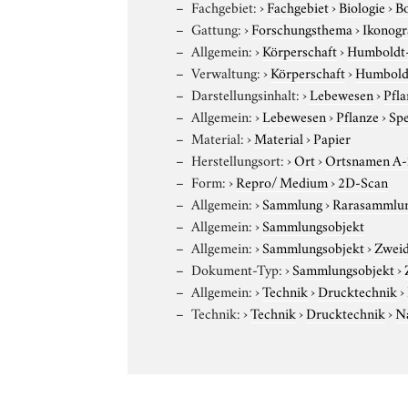
Fachgebiet:
›
Fachgebiet
›
Biologie
›
B
Gattung:
›
Forschungsthema
›
Ikonogr
Allgemein:
›
Körperschaft
›
Humboldt-U
Verwaltung:
›
Körperschaft
›
Humboldt
Darstellungsinhalt:
›
Lebewesen
›
Pfla
Allgemein:
›
Lebewesen
›
Pflanze
›
Sp
Material:
›
Material
›
Papier
Herstellungsort:
›
Ort
›
Ortsnamen A
Form:
›
Repro/ Medium
›
2D-Scan
Allgemein:
›
Sammlung
›
Rarasammlu
Allgemein:
›
Sammlungsobjekt
Allgemein:
›
Sammlungsobjekt
›
Zweid
Dokument-Typ:
›
Sammlungsobjekt
›
Allgemein:
›
Technik
›
Drucktechnik
›
Technik:
›
Technik
›
Drucktechnik
›
N