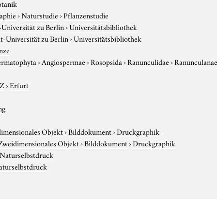
otanik
aphie
›
Naturstudie
›
Pflanzenstudie
niversität zu Berlin
›
Universitätsbibliothek
-Universität zu Berlin
›
Universitätsbibliothek
nze
ermatophyta
›
Angiospermae
›
Rosopsida
›
Ranunculidae
›
Ranunculana
-Z
›
Erfurt
ng
imensionales Objekt
›
Bilddokument
›
Druckgraphik
Zweidimensionales Objekt
›
Bilddokument
›
Druckgraphik
Naturselbstdruck
aturselbstdruck