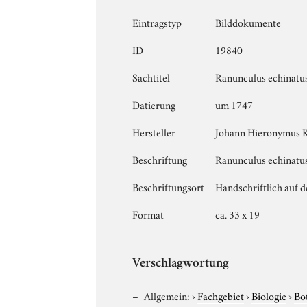
Eintragstyp
Bilddokumente
ID
19840
Sachtitel
Ranunculus echinatus
Datierung
um 1747
Hersteller
Johann Hieronymus 
Beschriftung
Ranunculus echinatus
Beschriftungsort
Handschriftlich auf d
Format
ca. 33 x 19
Verschlagwortung
Allgemein:
›
Fachgebiet
›
Biologie
›
Bo