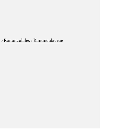
e
›
Ranunculales
›
Ranunculaceae