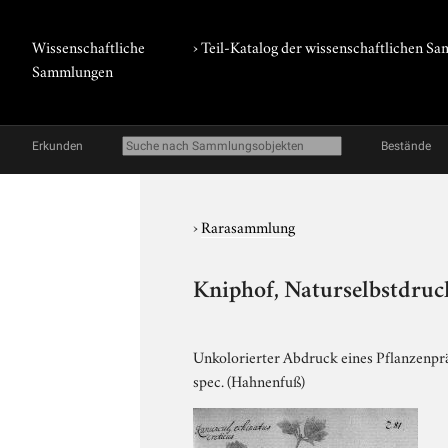
Wissenschaftliche
› Teil-Katalog der wissenschaftlichen 
Sammlungen
Erkunden
Bestände
›
Rarasammlung
Kniphof, Naturselbstdruck
Unkolorierter Abdruck eines Pflanzenprä
spec. (Hahnenfuß)