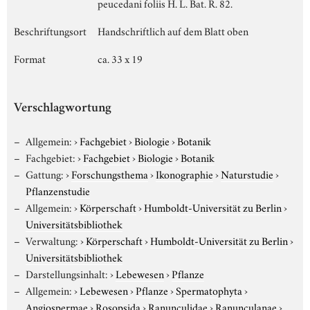
peucedani foliis H. L. Bat. R. 82.
Beschriftungsort
Handschriftlich auf dem Blatt oben
Format
ca. 33 x 19
Verschlagwortung
Allgemein:
›
Fachgebiet
›
Biologie
›
Botanik
Fachgebiet:
›
Fachgebiet
›
Biologie
›
Botanik
Gattung:
›
Forschungsthema
›
Ikonographie
›
Naturstudie
›
Pflanzenstudie
Allgemein:
›
Körperschaft
›
Humboldt-Universität zu Berlin
›
Universitätsbibliothek
Verwaltung:
›
Körperschaft
›
Humboldt-Universität zu Berlin
›
Universitätsbibliothek
Darstellungsinhalt:
›
Lebewesen
›
Pflanze
Allgemein:
›
Lebewesen
›
Pflanze
›
Spermatophyta
›
Angiospermae
›
Rosopsida
›
Ranunculidae
›
Ranunculanae
›