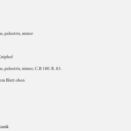
s, palustris, minor
Kniphof
, palustris, minor, C.B 180. R. 83.
dem Blatt oben
tanik