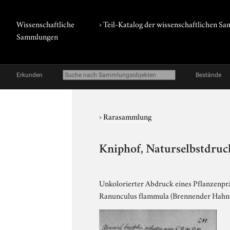
Wissenschaftliche
› Teil-Katalog der wissenschaftlichen 
Sammlungen
Erkunden
Bestände
›
Rarasammlung
Kniphof, Naturselbstdruck
Unkolorierter Abdruck eines Pflanzenpräp
Ranunculus flammula (Brennender Hahn