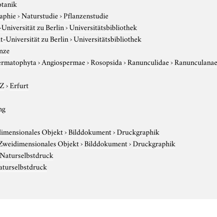
otanik
aphie
›
Naturstudie
›
Pflanzenstudie
niversität zu Berlin
›
Universitätsbibliothek
-Universität zu Berlin
›
Universitätsbibliothek
nze
ermatophyta
›
Angiospermae
›
Rosopsida
›
Ranunculidae
›
Ranunculana
-Z
›
Erfurt
ng
imensionales Objekt
›
Bilddokument
›
Druckgraphik
Zweidimensionales Objekt
›
Bilddokument
›
Druckgraphik
Naturselbstdruck
aturselbstdruck