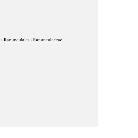
e
›
Ranunculales
›
Ranunculaceae