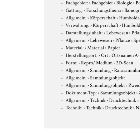
Fachgebiet:
›
Fachgebiet
›
Biologie
›
B
Gattung:
›
Forschungsthema
›
Ikonogr
Allgemein:
›
Körperschaft
›
Humboldt-U
Verwaltung:
›
Körperschaft
›
Humboldt
Darstellungsinhalt:
›
Lebewesen
›
Pfla
Allgemein:
›
Lebewesen
›
Pflanze
›
Sp
Material:
›
Material
›
Papier
Herstellungsort:
›
Ort
›
Ortsnamen A
Form:
›
Repro/ Medium
›
2D-Scan
Allgemein:
›
Sammlung
›
Rarasammlu
Allgemein:
›
Sammlungsobjekt
Allgemein:
›
Sammlungsobjekt
›
Zweid
Dokument-Typ:
›
Sammlungsobjekt
›
Allgemein:
›
Technik
›
Drucktechnik
›
Technik:
›
Technik
›
Drucktechnik
›
N