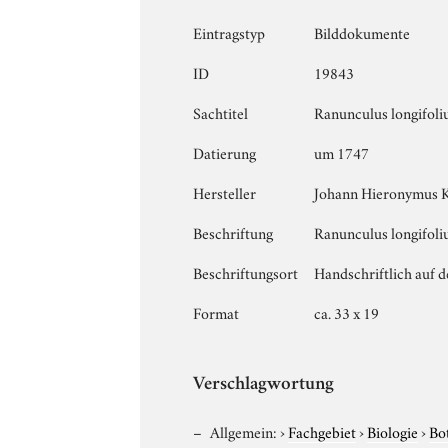
Eintragstyp
Bilddokumente
ID
19843
Sachtitel
Ranunculus longifoliu
Datierung
um 1747
Hersteller
Johann Hieronymus 
Beschriftung
Ranunculus longifolius
Beschriftungsort
Handschriftlich auf 
Format
ca. 33 x 19
Verschlagwortung
Allgemein:
›
Fachgebiet
›
Biologie
›
Bo